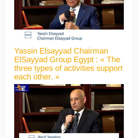
Yassin Elsayyad Chairman
ElSayyad Group Egypt : « The
three types of activities support
each other. »