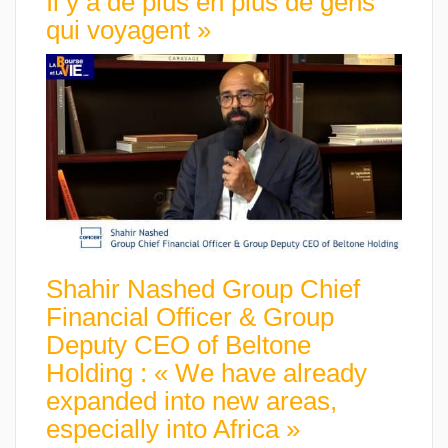
Il y a de plus en plus de gens
qui voyagent »
Shahir Nashed Group Chief
Financial Officer & Group
Deputy CEO of Beltone
Holding : « We have already
expanded into new areas,
especially into Africa »