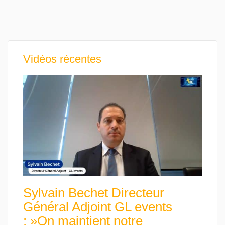
Vidéos récentes
Sylvain Bechet Directeur
Général Adjoint GL events
: »On maintient notre