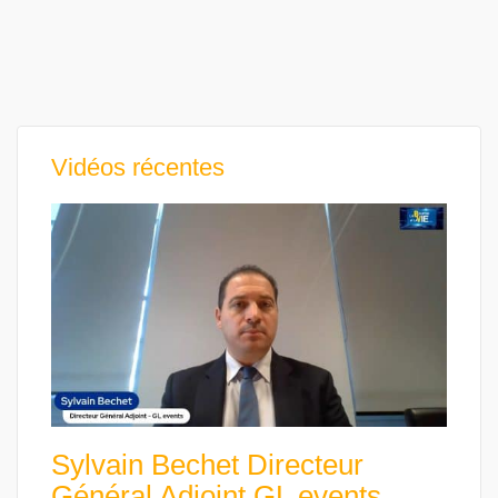
Vidéos récentes
Sylvain Bechet Directeur
Général Adjoint GL events