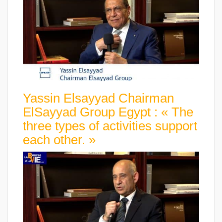
Yassin Elsayyad Chairman
ElSayyad Group Egypt : « The
three types of activities support
each other. »