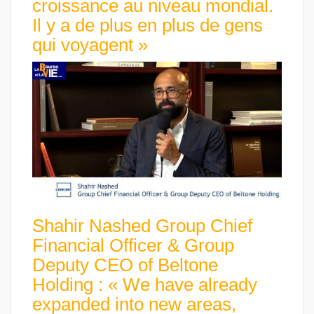
croissance au niveau mondial.
Il y a de plus en plus de gens
qui voyagent »
Shahir Nashed Group Chief
Financial Officer & Group
Deputy CEO of Beltone
Holding : « We have already
expanded into new areas,