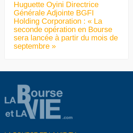
Huguette Oyini Directrice
Générale Adjointe BGFI
Holding Corporation : « La
seconde opération en Bourse
sera lancée à partir du mois de
septembre »