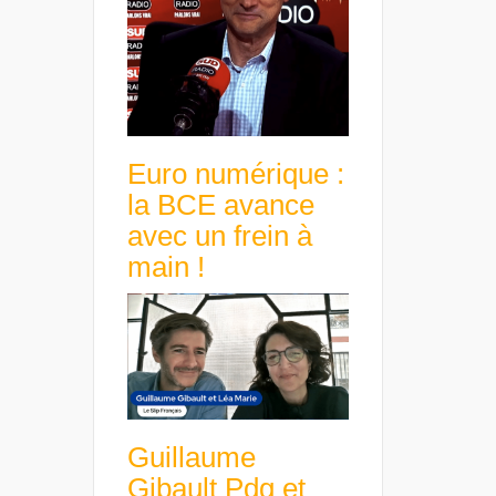
Euro numérique :
la BCE avance
avec un frein à
main !
Guillaume
Gibault Pdg et