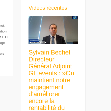
Vidéos récentes
net,
ition
s ETI.
dage
Sylvain Bechet
ons
Directeur
Général Adjoint
GL events : »On
maintient notre
engagement
d’améliorer
encore la
rentabilité du