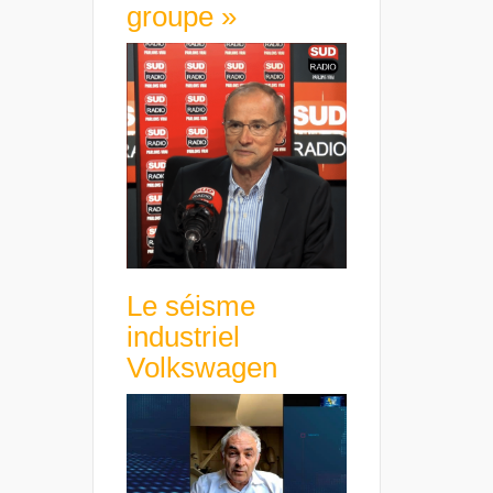
groupe »
Le séisme
industriel
Volkswagen