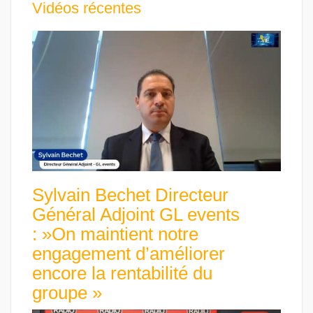
Vidéos récentes
Sylvain Bechet Directeur
Général Adjoint GL events
: »On maintient notre
engagement d’améliorer
encore la rentabilité du
groupe »