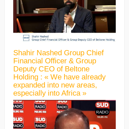
Shahir Nashed Group Chief
Financial Officer & Group
Deputy CEO of Beltone
Holding : « We have already
expanded into new areas,
especially into Africa »