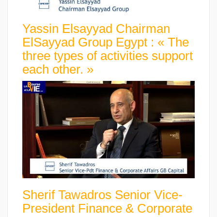
Yassin Elsayyad Chairman
ElSayyad Group Egypt : « The
three types of activities support
each other. »
Sherif Tawadros Senior Vice-
President Finance & Corporate