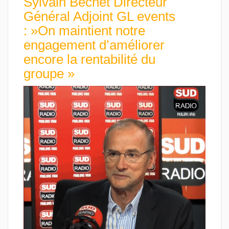
Sylvain Bechet Directeur
Général Adjoint GL events
: »On maintient notre
engagement d’améliorer
encore la rentabilité du
groupe »