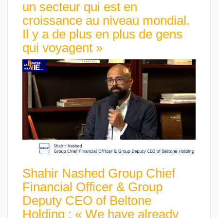
un secteur qui est en
croissance au niveau mondial.
Il y a de plus en plus de gens
qui voyagent »
Shahir Nashed Group Chief
Financial Officer & Group
Deputy CEO of Beltone
Holding : « We have already