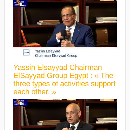
Yassin Elsayyad Chairman
ElSayyad Group Egypt : « The
three types of activities support
each other. »