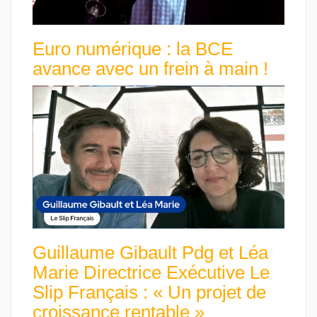
Euro numérique : la BCE
avance avec un frein à main !
Guillaume Gibault Pdg et Léa
Marie Directrice Exécutive Le
Slip Français : « Un projet de
croissance rentable »