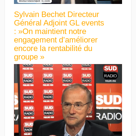
Sylvain Bechet Directeur
Général Adjoint GL events
: »On maintient notre
engagement d’améliorer
encore la rentabilité du
groupe »