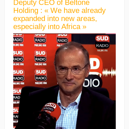
Deputy CEO of Beltone
Holding : « We have already
expanded into new areas,
especially into Africa »