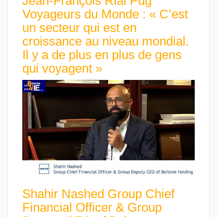
Jean-François Rial Pdg
Voyageurs du Monde : « C’est
un secteur qui est en
croissance au niveau mondial.
Il y a de plus en plus de gens
qui voyagent »
Shahir Nashed Group Chief
Financial Officer & Group