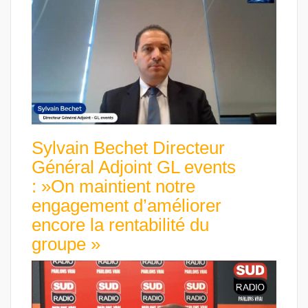
Sylvain Bechet Directeur
Général Adjoint GL events
: »On maintient notre
engagement d’améliorer
encore la rentabilité du
groupe »