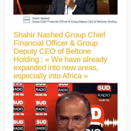
Shahir Nashed Group Chief
Financial Officer & Group
Deputy CEO of Beltone
Holding : « We have already
expanded into new areas,
especially into Africa »