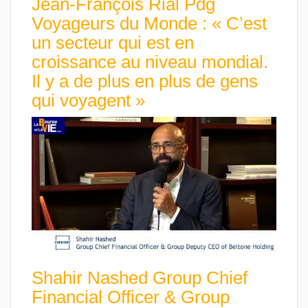
Jean-François Rial Pdg
Voyageurs du Monde : « C’est
un secteur qui est en
croissance au niveau mondial.
Il y a de plus en plus de gens
qui voyagent »
Shahir Nashed Group Chief
Financial Officer & Group