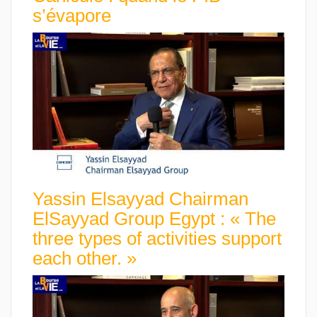
s’évapore
Yassin Elsayyad Chairman
ElSayyad Group Egypt : « The
three types of activities support
each other. »