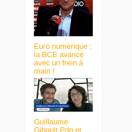
Euro numérique :
la BCE avance
avec un frein à
main !
Guillaume
Gibault Pdg et