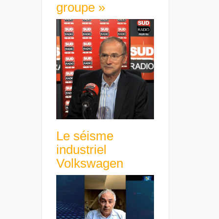
groupe »
Le séisme
industriel
Volkswagen