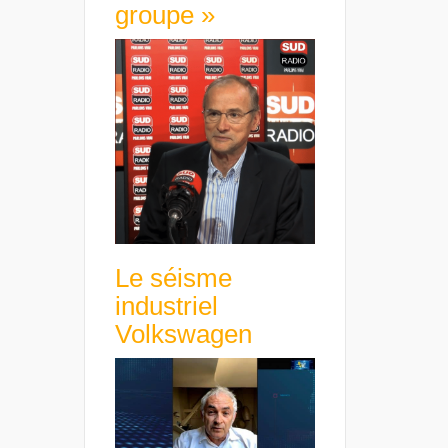
groupe »
Le séisme
industriel
Volkswagen