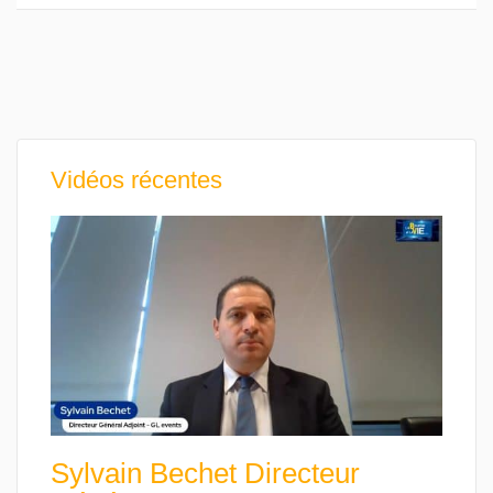
Vidéos récentes
Sylvain Bechet Directeur