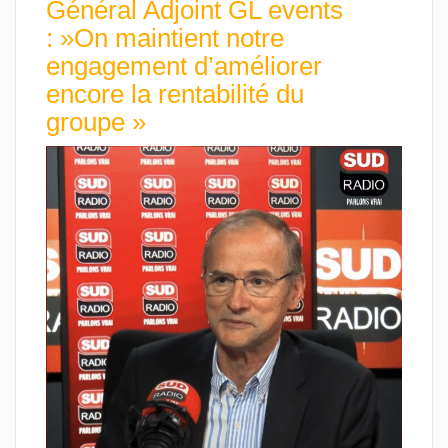
Général Adjoint GL events
: »On maintient notre
engagement d’améliorer
encore la rentabilité du
groupe »