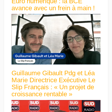
Euro numérique : la BCE
avance avec un frein à main !
Guillaume Gibault Pdg et Léa
Marie Directrice Exécutive Le
Slip Français : « Un projet de
croissance rentable »