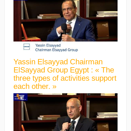
Yassin Elsayyad Chairman
ElSayyad Group Egypt : « The
three types of activities support
each other. »