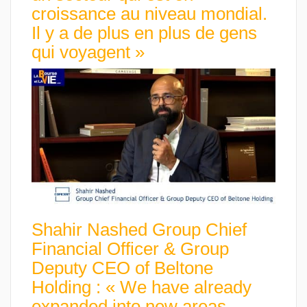
croissance au niveau mondial.
Il y a de plus en plus de gens
qui voyagent »
Shahir Nashed Group Chief
Financial Officer & Group
Deputy CEO of Beltone
Holding : « We have already
expanded into new areas,