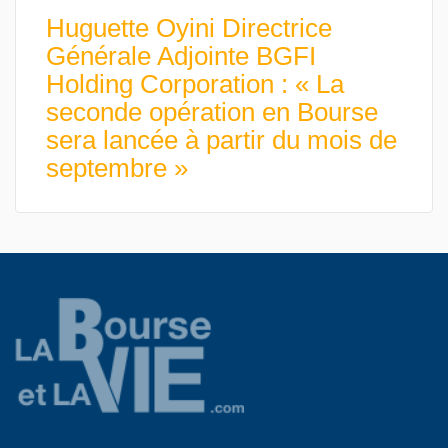
Huguette Oyini Directrice
Générale Adjointe BGFI
Holding Corporation : « La
seconde opération en Bourse
sera lancée à partir du mois de
septembre »