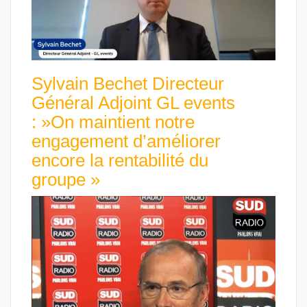
Sylvain Bechet Directeur
Général Adjoint GL events
: »On maintient notre
engagement d’améliorer
encore la rentabilité du
groupe »