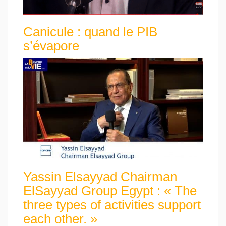
Canicule : quand le PIB
s’évapore
Yassin Elsayyad Chairman
ElSayyad Group Egypt : « The
three types of activities support
each other. »