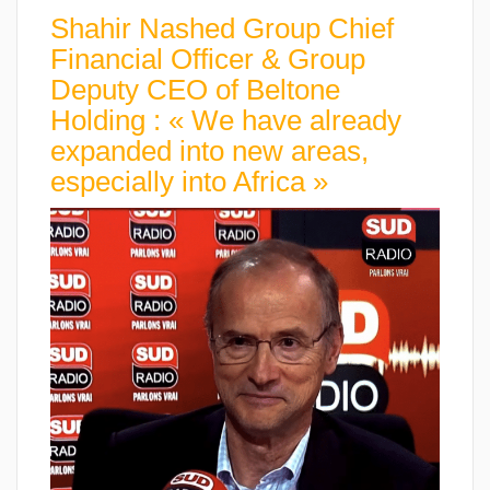
Shahir Nashed Group Chief
Financial Officer & Group
Deputy CEO of Beltone
Holding : « We have already
expanded into new areas,
especially into Africa »