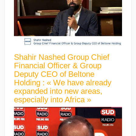
Shahir Nashed Group Chief
Financial Officer & Group
Deputy CEO of Beltone
Holding : « We have already
expanded into new areas,
especially into Africa »