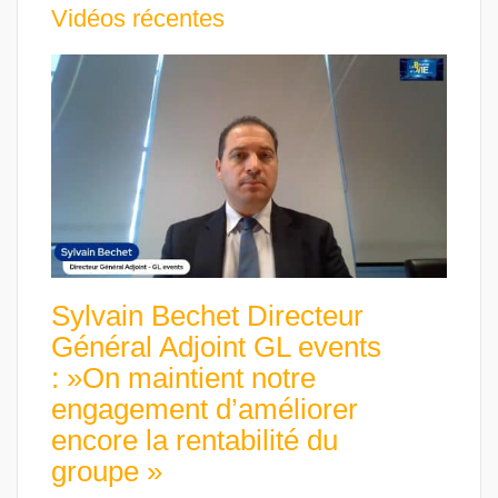
Vidéos récentes
Sylvain Bechet Directeur
Général Adjoint GL events
: »On maintient notre
engagement d’améliorer
encore la rentabilité du
groupe »