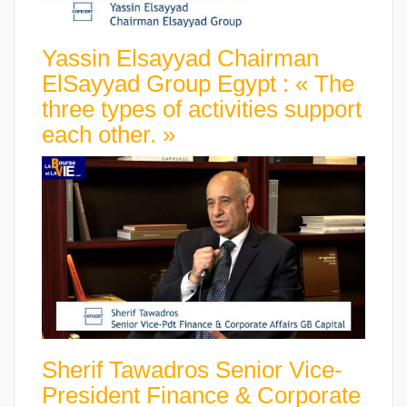
Yassin Elsayyad Chairman
ElSayyad Group Egypt : « The
three types of activities support
each other. »
Sherif Tawadros Senior Vice-
President Finance & Corporate