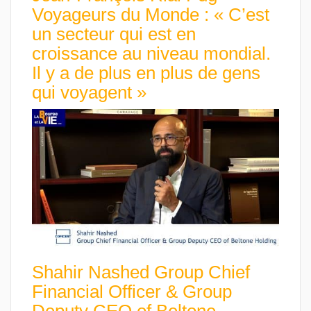
Voyageurs du Monde : « C’est
un secteur qui est en
croissance au niveau mondial.
Il y a de plus en plus de gens
qui voyagent »
Shahir Nashed Group Chief
Financial Officer & Group
Deputy CEO of Beltone