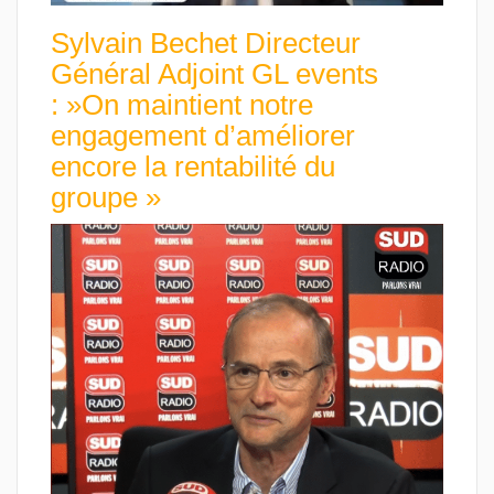
Sylvain Bechet Directeur
Général Adjoint GL events
: »On maintient notre
engagement d’améliorer
encore la rentabilité du
groupe »