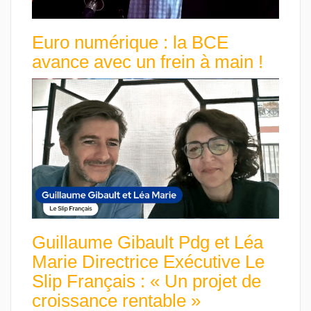
Euro numérique : la BCE
avance avec un frein à main !
Guillaume Gibault Pdg et Léa
Marie Directrice Exécutive Le
Slip Français : « Un projet de
croissance rentable »