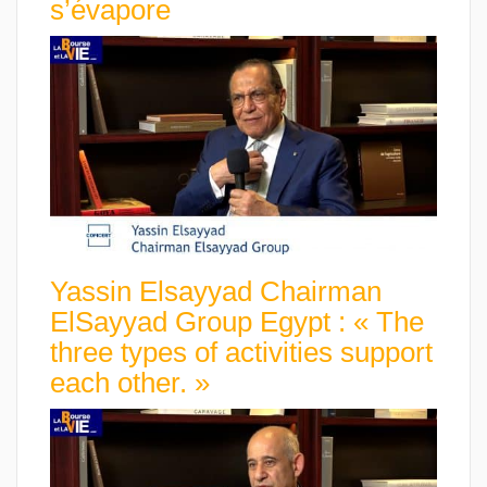
s’évapore
Yassin Elsayyad Chairman
ElSayyad Group Egypt : « The
three types of activities support
each other. »