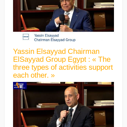
Yassin Elsayyad Chairman
ElSayyad Group Egypt : « The
three types of activities support
each other. »