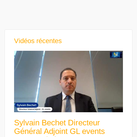
Vidéos récentes
Sylvain Bechet Directeur
Général Adjoint GL events