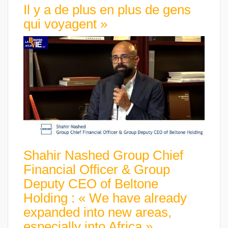
Il y a de plus en plus de gens
qui voyagent »
Shahir Nashed Group Chief
Financial Officer & Group
Deputy CEO of Beltone
Holding : « We have already
expanded into new areas,
especially into Africa »