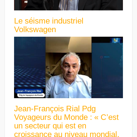
Le séisme industriel
Volkswagen
Jean-François Rial Pdg
Voyageurs du Monde : « C’est
un secteur qui est en
croissance au niveau mondial.