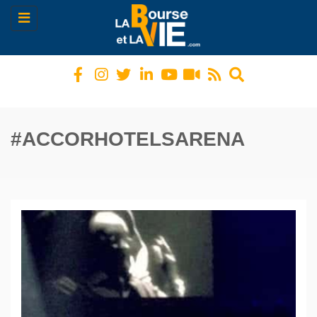
Toggle
navigation
#ACCORHOTELSARENA