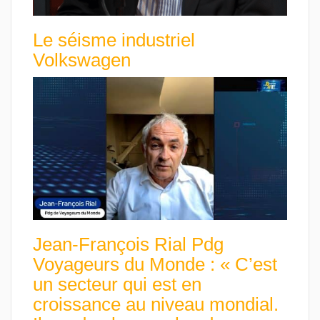
Le séisme industriel
Volkswagen
Jean-François Rial Pdg
Voyageurs du Monde : « C’est
un secteur qui est en
croissance au niveau mondial.