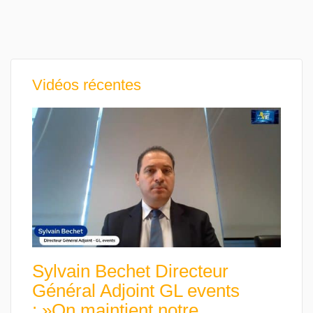
Vidéos récentes
Sylvain Bechet Directeur
Général Adjoint GL events
: »On maintient notre