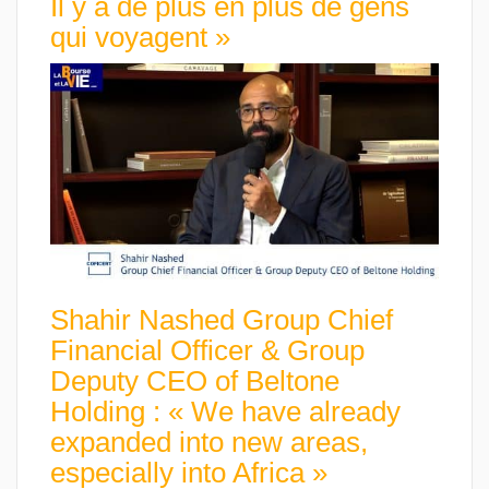
Il y a de plus en plus de gens
qui voyagent »
Shahir Nashed Group Chief
Financial Officer & Group
Deputy CEO of Beltone
Holding : « We have already
expanded into new areas,
especially into Africa »