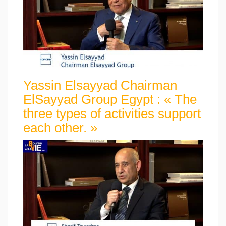
Yassin Elsayyad Chairman
ElSayyad Group Egypt : « The
three types of activities support
each other. »