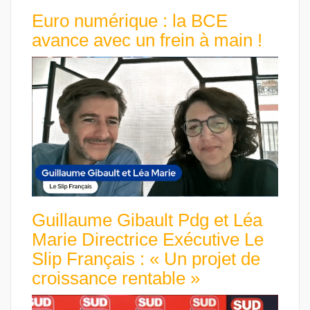
Euro numérique : la BCE
avance avec un frein à main !
Guillaume Gibault Pdg et Léa
Marie Directrice Exécutive Le
Slip Français : « Un projet de
croissance rentable »