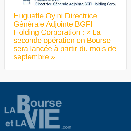
Huguette Oyini Directrice
Générale Adjointe BGFI
Holding Corporation : « La
seconde opération en Bourse
sera lancée à partir du mois de
septembre »