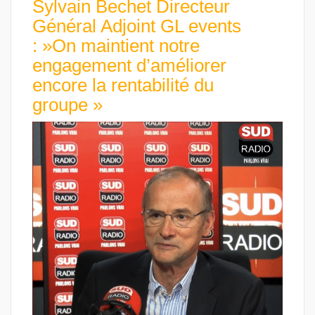
Sylvain Bechet Directeur
Général Adjoint GL events
: »On maintient notre
engagement d’améliorer
encore la rentabilité du
groupe »