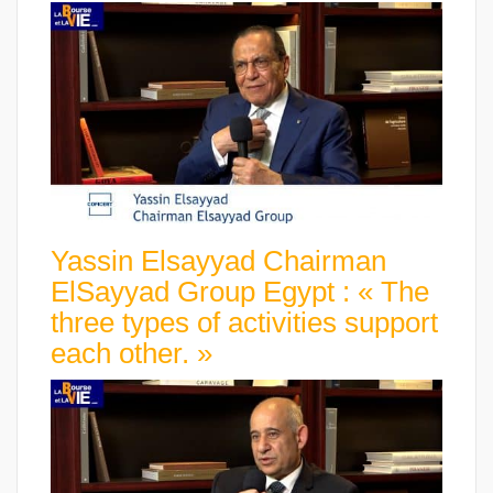
Yassin Elsayyad Chairman
ElSayyad Group Egypt : « The
three types of activities support
each other. »