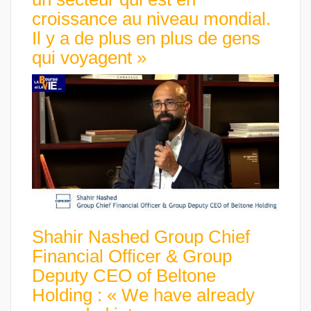
croissance au niveau mondial.
Il y a de plus en plus de gens
qui voyagent »
Shahir Nashed Group Chief
Financial Officer & Group
Deputy CEO of Beltone
Holding : « We have already