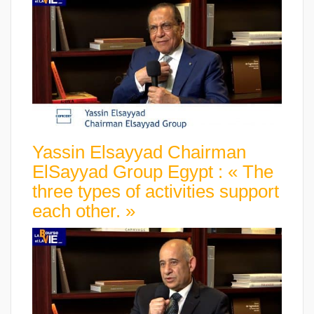
Yassin Elsayyad Chairman
ElSayyad Group Egypt : « The
three types of activities support
each other. »