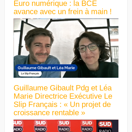
Euro numérique : la BCE
avance avec un frein à main !
Guillaume Gibault Pdg et Léa
Marie Directrice Exécutive Le
Slip Français : « Un projet de
croissance rentable »