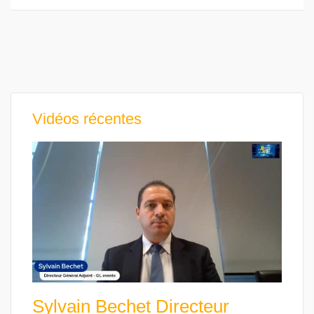
Vidéos récentes
Sylvain Bechet Directeur