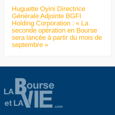
Huguette Oyini Directrice
Générale Adjointe BGFI
Holding Corporation : « La
seconde opération en Bourse
sera lancée à partir du mois de
septembre »