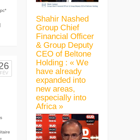
cpc*
Shahir Nashed
]
Group Chief
Financial Officer
& Group Deputy
CEO of Beltone
Holding : « We
26
have already
FÉV
expanded into
new areas,
especially into
Africa »
ls
taire
t