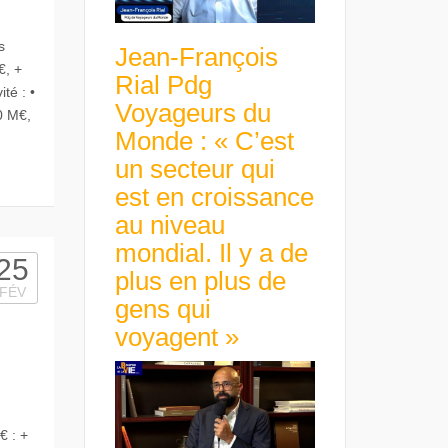
s
Jean-François
€, +
Rial Pdg
té : •
Voyageurs du
0 M€,
Monde : « C’est
un secteur qui
est en croissance
au niveau
mondial. Il y a de
25
plus en plus de
FÉV
gens qui
voyagent »
€ : +