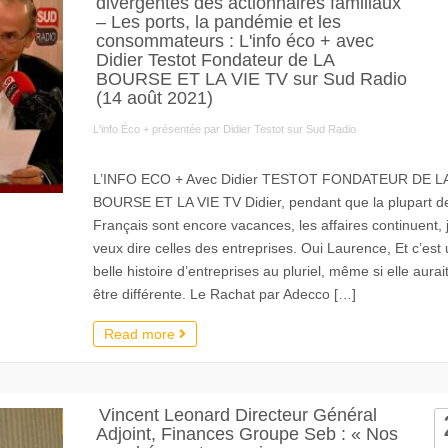
divergentes des actionnaires familiaux
– Les ports, la pandémie et les
consommateurs : L'info éco + avec
Didier Testot Fondateur de LA
BOURSE ET LA VIE TV sur Sud Radio
(14 août 2021)
L'info Éco + présentée par Didier Testot sur Sud Radio
L’INFO ECO + Avec Didier TESTOT FONDATEUR DE L
BOURSE ET LA VIE TV Didier, pendant que la plupart d
Français sont encore vacances, les affaires continuent, 
veux dire celles des entreprises. Oui Laurence, Et c’est
belle histoire d’entreprises au pluriel, même si elle aurai
être différente. Le Rachat par Adecco […]
Read more
Vincent Leonard Directeur Général
Adjoint, Finances Groupe Seb : « Nos