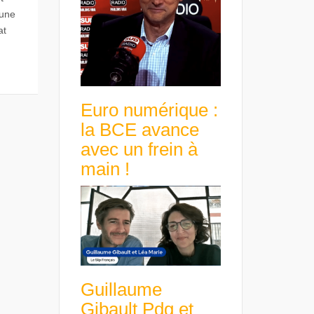
 une
at
Euro numérique :
la BCE avance
avec un frein à
main !
Guillaume
Gibault Pdg et