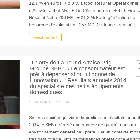
12,1 % en euros, + 8,0 % à tcpc* Résultat Opérationnel
d’Activité à 428 M€ : + 16,3 % en euros et + 43,0 % à t
Résultat Net à 206 M€ : + 21,2 % Forte génération de
trésorerie d’exploitation : 257 M€ Dividende proposé […
Read more
Thierry de La Tour d’Artaise Pdg
Groupe SEB : « Le consommateur est
prêt à dépenser si on lui donne de
l’innovation » : Résultats annuels 2014
du spécialiste des petits équipements
domestiques
STRATEGIE ET RÉSULTATS
Selon la société qui vient de publier ses résultats annue
2014, « SEB a réalisé une anneée de qualité, dans un
environnement général peu porteur et un contexte moné
trés défavorable. Nos performances opérationnelles son