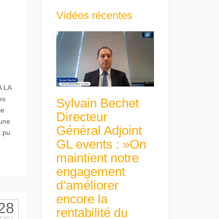
Vidéos récentes
A LA
es
Sylvain Bechet
je
Directeur
 une
Général Adjoint
t pu
GL events : »On
maintient notre
engagement
d’améliorer
encore la
28
rentabilité du