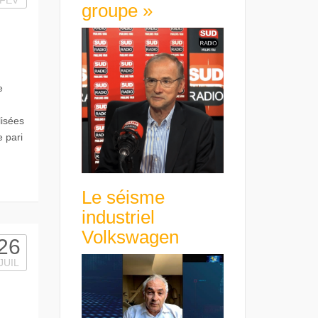
FÉV
groupe »
e
lisées
e pari
Le séisme
industriel
Volkswagen
26
JUIL