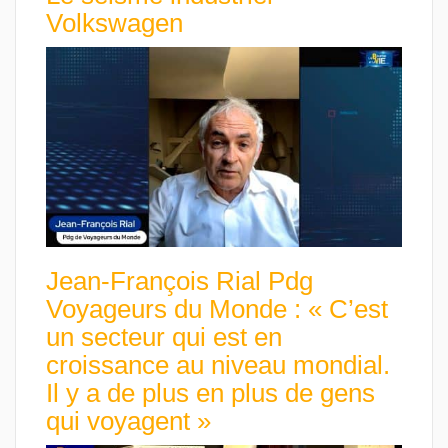
Volkswagen
Jean-François Rial Pdg
Voyageurs du Monde : « C’est
un secteur qui est en
croissance au niveau mondial.
Il y a de plus en plus de gens
qui voyagent »