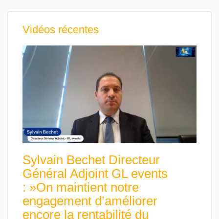
Vidéos récentes
Sylvain Bechet Directeur
Général Adjoint GL events
: »On maintient notre
engagement d’améliorer
encore la rentabilité du