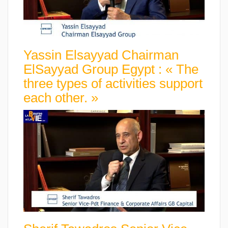
Yassin Elsayyad Chairman
ElSayyad Group Egypt : « The
three types of activities support
each other. »