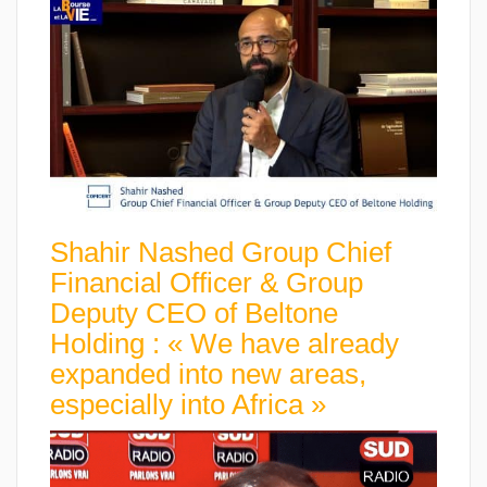
Shahir Nashed Group Chief
Financial Officer & Group
Deputy CEO of Beltone
Holding : « We have already
expanded into new areas,
especially into Africa »