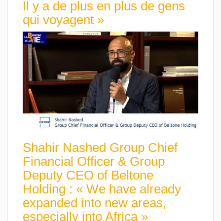
Il y a de plus en plus de gens
qui voyagent »
Shahir Nashed Group Chief
Financial Officer & Group
Deputy CEO of Beltone
Holding : « We have already
expanded into new areas,
especially into Africa »