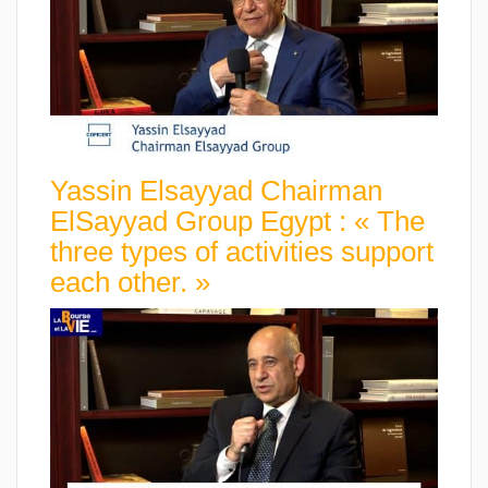
Yassin Elsayyad Chairman
ElSayyad Group Egypt : « The
three types of activities support
each other. »