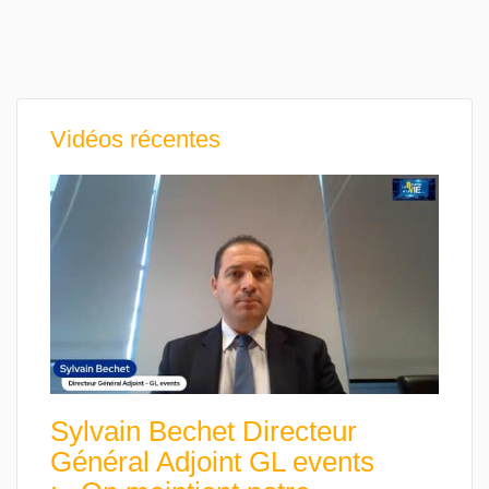
Vidéos récentes
Sylvain Bechet Directeur
Général Adjoint GL events