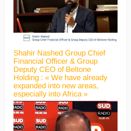
Shahir Nashed Group Chief
Financial Officer & Group
Deputy CEO of Beltone
Holding : « We have already
expanded into new areas,
especially into Africa »