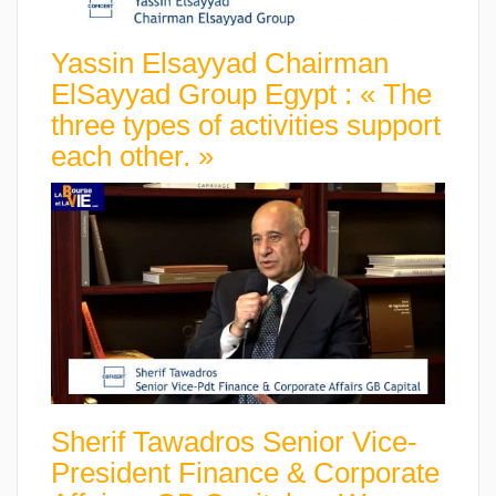
Yassin Elsayyad Chairman
ElSayyad Group Egypt : « The
three types of activities support
each other. »
Sherif Tawadros Senior Vice-
President Finance & Corporate