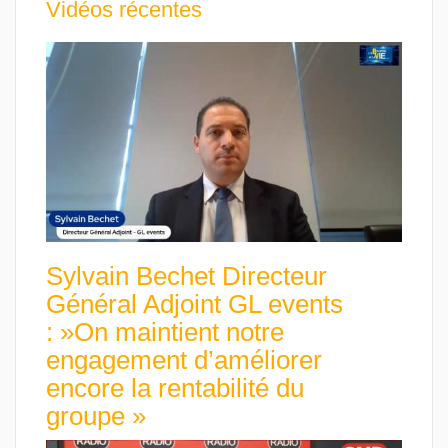
Vidéos récentes
Sylvain Bechet Directeur
Général Adjoint GL events
: »On maintient notre
engagement d’améliorer
encore la rentabilité du
groupe »