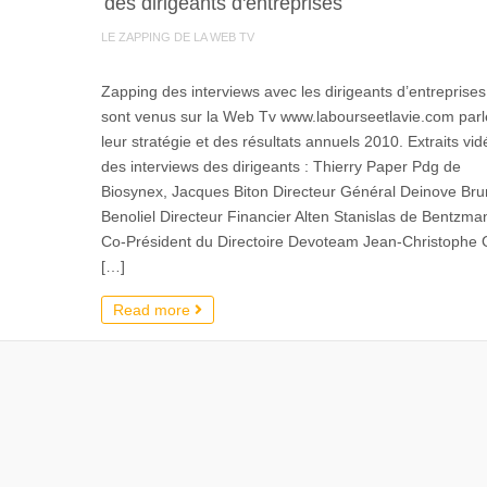
des dirigeants d'entreprises
LE ZAPPING DE LA WEB TV
Zapping des interviews avec les dirigeants d’entreprises
sont venus sur la Web Tv www.labourseetlavie.com parl
leur stratégie et des résultats annuels 2010. Extraits vi
des interviews des dirigeants : Thierry Paper Pdg de
Biosynex, Jacques Biton Directeur Général Deinove Br
Benoliel Directeur Financier Alten Stanislas de Bentzma
Co-Président du Directoire Devoteam Jean-Christophe 
[…]
Read more