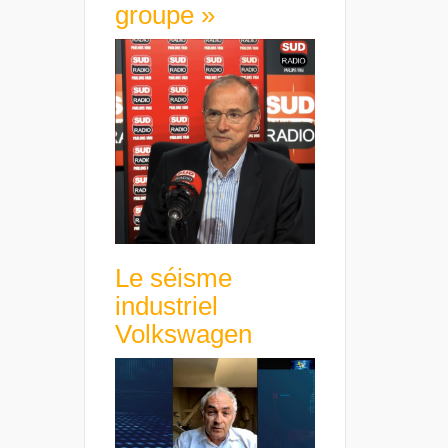
groupe »
Le séisme
industriel
Volkswagen