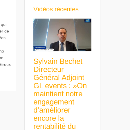
Vidéos récentes
 qui
er de
déos
uno
nn
Sylvain Bechet
Giroux
Directeur
Général Adjoint
GL events : »On
maintient notre
engagement
d’améliorer
encore la
rentabilité du