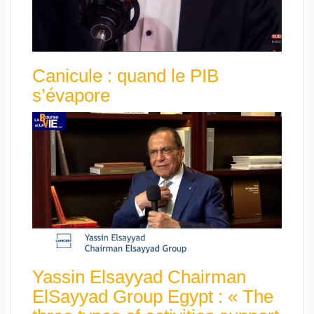
Canicule : quand le PIB
s’évapore
Yassin Elsayyad Chairman
ElSayyad Group Egypt : « The