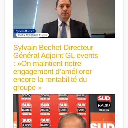
Sylvain Bechet Directeur
Général Adjoint GL events
: »On maintient notre
engagement d’améliorer
encore la rentabilité du
groupe »