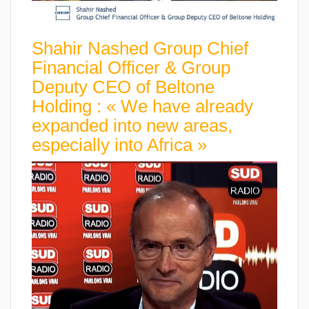
Shahir Nashed Group Chief
Financial Officer & Group
Deputy CEO of Beltone
Holding : « We have already
expanded into new areas,
especially into Africa »