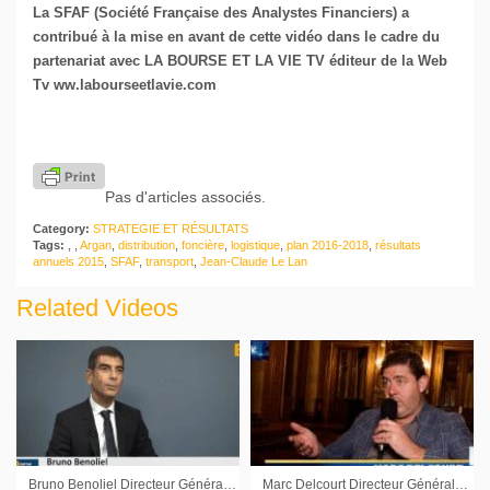
La SFAF (Société Française des Analystes Financiers) a
contribué à la mise en avant de cette vidéo dans le cadre du
partenariat avec LA BOURSE ET LA VIE TV éditeur de la Web
Tv ww.labourseetlavie.com
Pas d'articles associés.
Category:
STRATEGIE ET RÉSULTATS
Tags:
,
,
Argan
,
distribution
,
foncière
,
logistique
,
plan 2016-2018
,
résultats
annuels 2015
,
SFAF
,
transport
,
Jean-Claude Le Lan
Related Videos
Bruno Benoliel Directeur Général Délégué Alten : « La croissance organique devrait être dans le prolongement de celle du premier semestre »
Marc Delcourt Directeur Général Global Bioenergies : « Concrétiser ce projet d’usine »