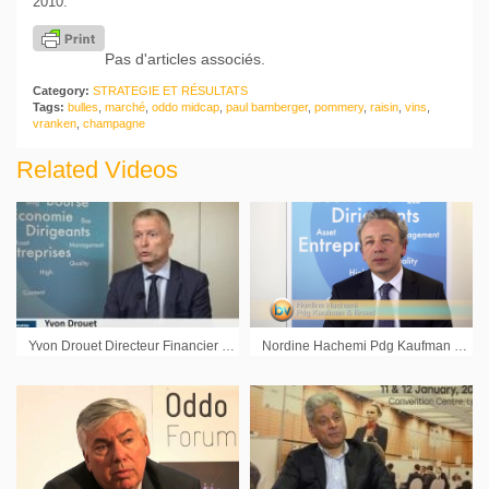
2010.
Pas d'articles associés.
Category:
STRATEGIE ET RÉSULTATS
Tags:
bulles
,
marché
,
oddo midcap
,
paul bamberger
,
pommery
,
raisin
,
vins
,
vranken
,
champagne
Related Videos
Yvon Drouet Directeur Financier Synergie : « On pense toujours à une croissance à deux chiffres pour l’ensemble de l’année »
Nordine Hachemi Pdg Kaufman & Broad : « Nous sommes beaucoup plus généraliste »