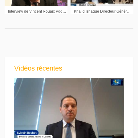
Interview de Vincent Rouaix Pdg GFI Informatique sur l’exercice 2011 et les perspectives
Khalid Ishaque Directeur Général Pixium Vision : « Deux études en parallèle en Europe et aux Etats-Unis »
Vidéos récentes