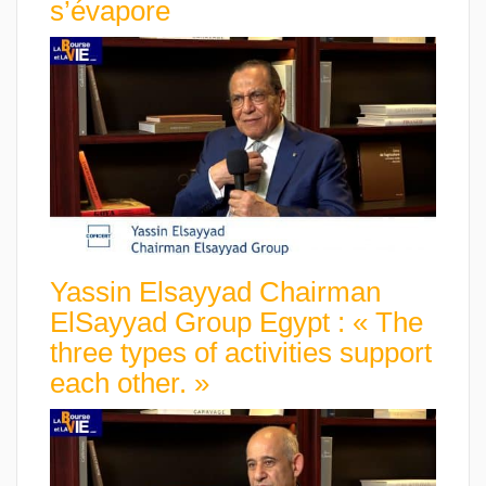
s’évapore
Yassin Elsayyad Chairman
ElSayyad Group Egypt : « The
three types of activities support
each other. »