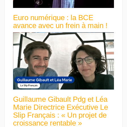
Euro numérique : la BCE
avance avec un frein à main !
Guillaume Gibault Pdg et Léa
Marie Directrice Exécutive Le
Slip Français : « Un projet de
croissance rentable »