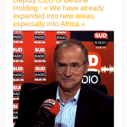
Deputy CEO of Beltone
Holding : « We have already
expanded into new areas,
especially into Africa »