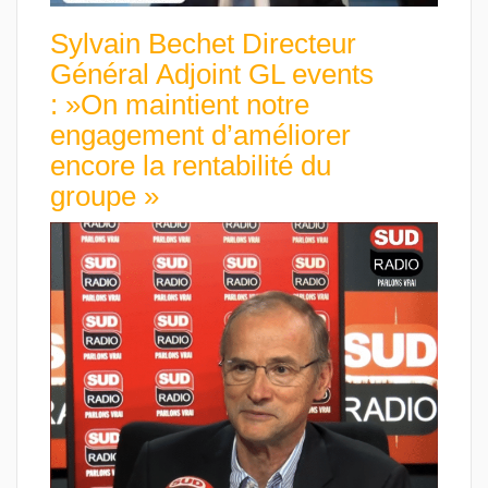
Sylvain Bechet Directeur
Général Adjoint GL events
: »On maintient notre
engagement d’améliorer
encore la rentabilité du
groupe »