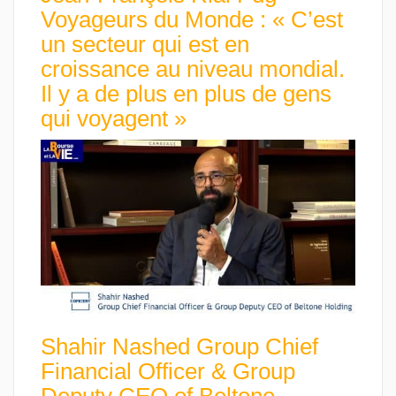
Voyageurs du Monde : « C’est
un secteur qui est en
croissance au niveau mondial.
Il y a de plus en plus de gens
qui voyagent »
Shahir Nashed Group Chief
Financial Officer & Group