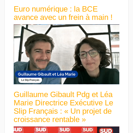
Euro numérique : la BCE
avance avec un frein à main !
Guillaume Gibault Pdg et Léa
Marie Directrice Exécutive Le
Slip Français : « Un projet de
croissance rentable »