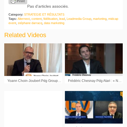
Pas d'articles associés.
Category:
STRATEGIE ET RÉSULTATS
Tags:
Alternext
,
content
,
fidélisation
,
lead
,
Leadmedia Group
,
marketing
,
midcap
event
,
stéphane darracq
,
data marketing
Related Videos
Yoann Choin-Joubert Pdg Groupe Réalités : « Nous sommes dans la ligne du plan 2025 »
Frédéric Chesnay Pdg Atari : « Nous sommes dans une phase de croissance organique forte »