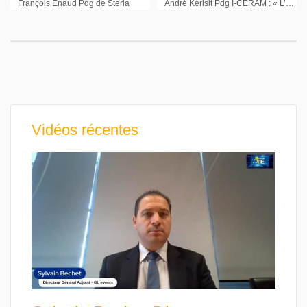
François Enaud Pdg de Steria
André Kérisit Pdg I-CERAM : « L’entreprise n’a jamais été aussi en capacité de montrer ses innovations »
Vidéos récentes