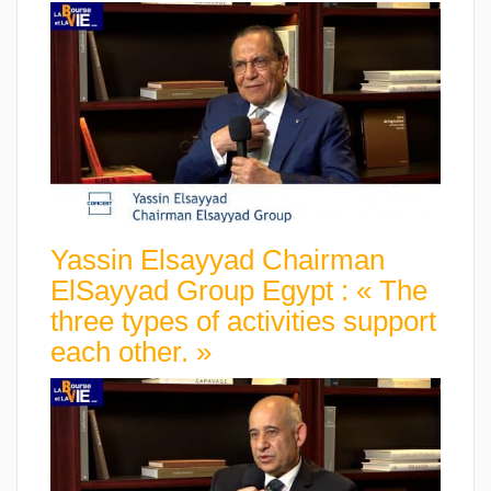
Yassin Elsayyad Chairman
ElSayyad Group Egypt : « The
three types of activities support
each other. »