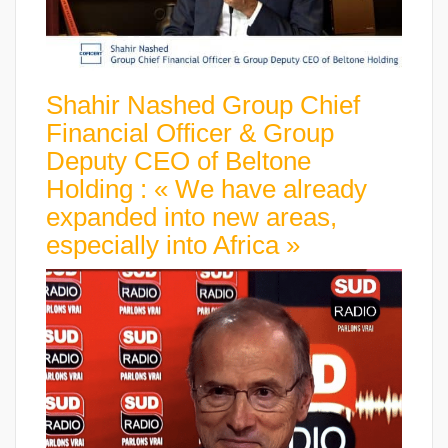
Shahir Nashed Group Chief
Financial Officer & Group
Deputy CEO of Beltone
Holding : « We have already
expanded into new areas,
especially into Africa »