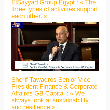
ElSayyad Group Egypt : « The
three types of activities support
each other. »
Sherif Tawadros Senior Vice-
President Finance & Corporate
Affaires GB Capital : « We
always look at sustainability
and resilience »