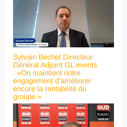
Sylvain Bechet Directeur
Général Adjoint GL events
: »On maintient notre
engagement d’améliorer
encore la rentabilité du
groupe »