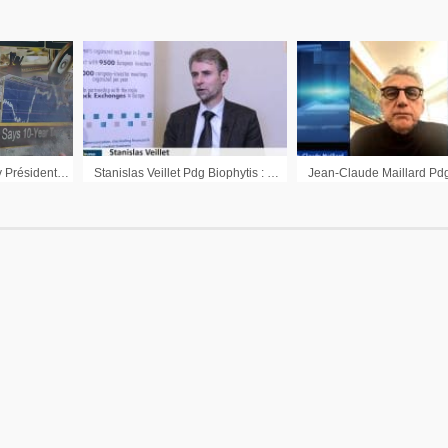
Interview Laurent Levy Président du Directoire Nanobiotix
Stanislas Veillet Pdg Biophytis : « Le plan de marche annoncé l’an dernier est suivi »