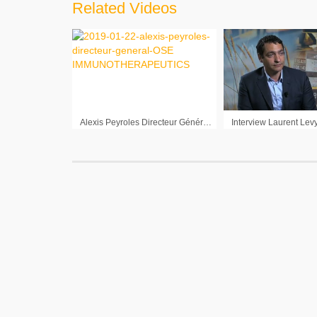
Related Videos
Alexis Peyroles Directeur Général Ose Immunotherapeutics : « Grâce à nos partenariats, nous avons des financements récurrents »