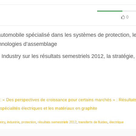
0
utomobile spécialisé dans les systèmes de protection, l
echnologies d’assemblage
Industry sur les résultats semestriels 2012, la stratégie,
: « Des perspectives de croissance pour certains marchés » : Résultat
pécialités électriques et les matériaux en graphite
stry
,
industrie
,
protection
,
résultats semestriels 2012
,
transferts de fluides
,
électrique