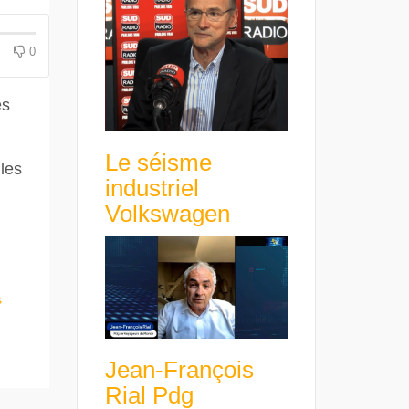
avance avec un frein à main !
croissance rentable
0
es
Le séisme
 les
industriel
Volkswagen
s
Jean-François
Rial Pdg