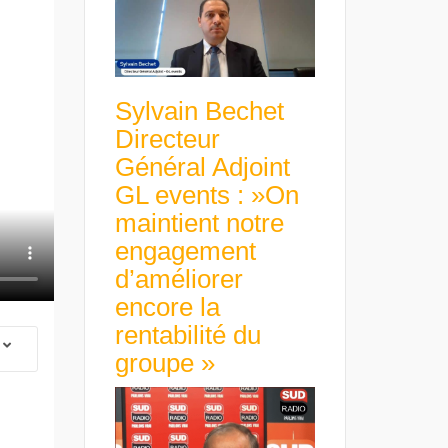
Sylvain Bechet
Directeur
Général Adjoint
GL events : »On
maintient notre
engagement
d’améliorer
encore la
rentabilité du
groupe »
 Group Chief
er & Group
 Beltone
 have already
Guillaume Gibault 
 new areas,
Marie Directrice Ex
Africa »
Euro numérique : la BCE
Slip Français : « Un