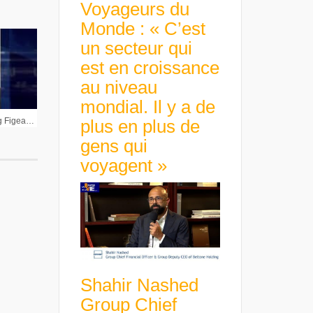
Voyageurs du
Monde : « C’est
un secteur qui
est en croissance
au niveau
mondial. Il y a de
Jean-Claude Maillard Pdg Figeac-Aéro : « On continue à améliorer notre rentabilité »
plus en plus de
gens qui
voyagent »
Shahir Nashed
Group Chief