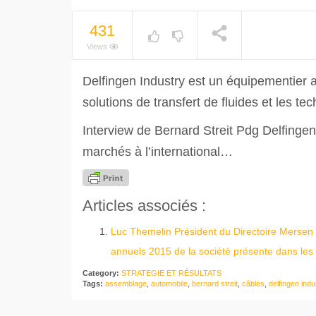
NOW PLAYING
431
Views
Delfingen Industry est un équipementier a
solutions de transfert de fluides et les t
Interview de Bernard Streit Pdg Delfingen 
marchés à l’international…
Articles associés :
Luc Themelin Président du Directoire Mersen 
annuels 2015 de la société présente dans les s
Category:
STRATEGIE ET RÉSULTATS
Tags:
assemblage
,
automobile
,
bernard streit
,
câbles
,
delfingen indu