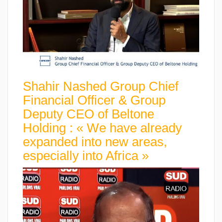
Shahir Nashed Group Chief
Financial Officer & Group
Deputy CEO of Beltone
Holding : « We have already
expanded into new areas,
especially into Africa »