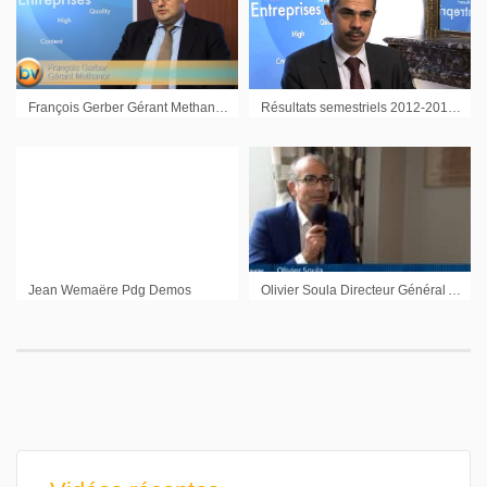
François Gerber Gérant Methanor : « Nous finançons des unités plus grosses »
Résultats semestriels 2012-2013 : Interview d’Eric Matteucci Président du Directoire de SII
Jean Wemaëre Pdg Demos
Olivier Soula Directeur Général Adocia : « Nouer un partenariat »