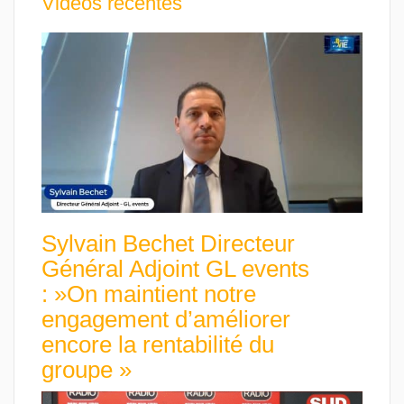
Vidéos récentes
Sylvain Bechet Directeur
Général Adjoint GL events
: »On maintient notre
engagement d’améliorer
encore la rentabilité du
groupe »