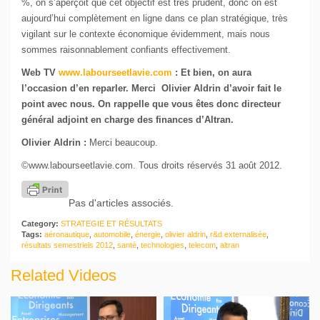
%, on s’aperçoit que cet objectif est très prudent, donc on est
aujourd’hui complètement en ligne dans ce plan stratégique, très
vigilant sur le contexte économique évidemment, mais nous
sommes raisonnablement confiants effectivement.
Web TV
www.labourseetlavie.com
:
Et bien, on aura
l’occasion d’en reparler. Merci Olivier Aldrin d’avoir fait le
point avec nous. On rappelle que vous êtes donc directeur
général adjoint en charge des finances d’Altran.
Olivier Aldrin :
Merci beaucoup.
©www.labourseetlavie.com. Tous droits réservés 31 août 2012.
Pas d'articles associés.
Category:
STRATEGIE ET RÉSULTATS
Tags:
aéronautique
,
automobile
,
énergie
,
olivier aldrin
,
r&d externalisée
,
résultats semestriels 2012
,
santé
,
technologies
,
telecom
,
altran
Related Videos