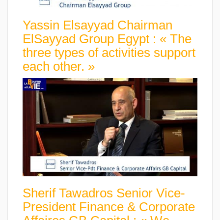
Yassin Elsayyad Chairman
ElSayyad Group Egypt : « The
three types of activities support
each other. »
Sherif Tawadros Senior Vice-
President Finance & Corporate