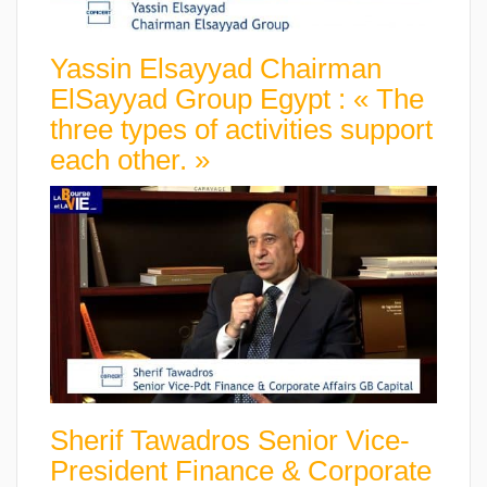
Yassin Elsayyad Chairman
ElSayyad Group Egypt : « The
three types of activities support
each other. »
Sherif Tawadros Senior Vice-
President Finance & Corporate