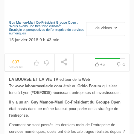
Guy Mamou-Mani Co-Président Groupe Open :
Le séisme industriel
"Nous avons une très forte visibilité".
+ de videos
NOW PLAYING
Stratégie et perspectives de l'entreprise de services
Volkswagen
numériques
15 janvier 2018 9 h 43 min
607
+5
-1
Views
LA BOURSE ET LA VIE TV
éditeur de la
Web
Tv www.labourseetlavie.com
était au
Oddo Forum
qui s’est
tenu à Lyon (
#OBF2018
) réunissant entreprises et investisseurs.
Il y a un an,
Guy Mamou-Mani
Co-Président du Groupe Open
était assis dans ce même fauteuil pour parler de la stratégie de
l’entreprise.
Comment se sont passés les derniers mois de l’entreprise de
services numériques, quels ont été les arbitrages réalisés depuis ?