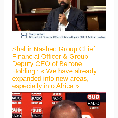
Shahir Nashed Group Chief
Financial Officer & Group
Deputy CEO of Beltone
Holding : « We have already
expanded into new areas,
especially into Africa »