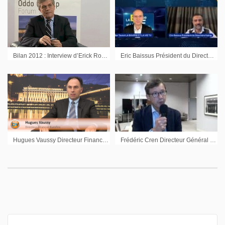
Bilan 2012 : Interview d’Erick Rostagnat Directeur Général en charge des Finances Gl events
Eric Baissus Président du Directoire Kalray : « Une vision prudente mais ambitieuse »
Hugues Vaussy Directeur Financier Eurofins : « Nous avons une position forte de liquidités pour nos futurs développements »
Frédéric Cren Directeur Général Inventiva : « On continue notre route »