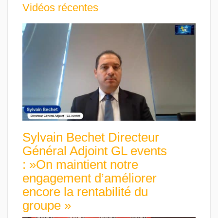
Vidéos récentes
Sylvain Bechet Directeur
Général Adjoint GL events
: »On maintient notre
engagement d’améliorer
encore la rentabilité du
groupe »