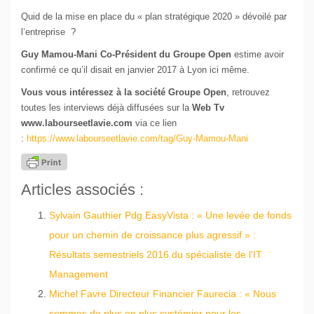
Quid de la mise en place du « plan stratégique 2020 » dévoilé par
l’entreprise ?
Guy Mamou-Mani
Co-Président du Groupe Open
estime avoir
confirmé ce qu’il disait en janvier 2017 à Lyon ici même.
Vous vous intéressez à la société Groupe Open
, retrouvez
toutes les interviews déjà diffusées sur la
Web Tv
www.labourseetlavie.com
via ce lien
:
https://www.labourseetlavie.com/tag/Guy-Mamou-Mani
Articles associés :
Sylvain Gauthier Pdg EasyVista : « Une levée de fonds
pour un chemin de croissance plus agressif » :
Résultats semestriels 2016 du spécialiste de l'IT
Management
Michel Favre Directeur Financier Faurecia : « Nous
sommes de plus en plus systémier pour les