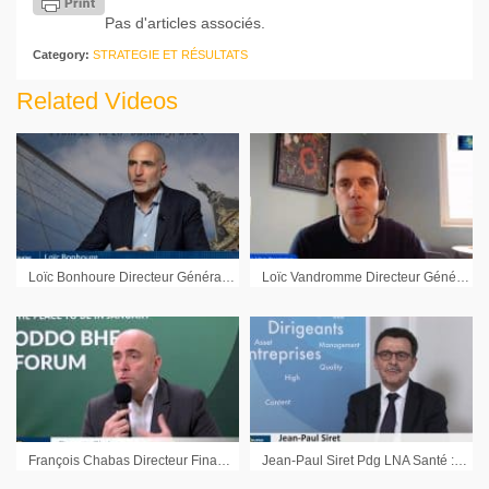
Pas d'articles associés.
Category:
STRATEGIE ET RÉSULTATS
Related Videos
Loïc Bonhoure Directeur Général Délégué Compagnie des Alpes : « Nous devons continuer à améliorer notre offre »
Loïc Vandromme Directeur Général Hexaom : « Garder une bonne trésorerie »
François Chabas Directeur Financier Bureau Veritas : « On est sur un certain nombre de segments qui sont extrêmement prometteurs »
Jean-Paul Siret Pdg LNA Santé : « Il y a une notion de long terme et de modèle »