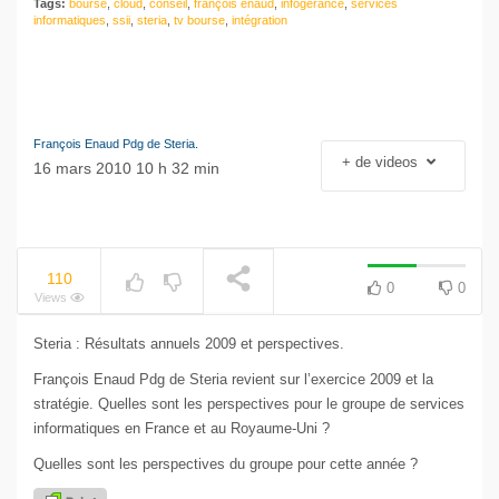
Tags:
bourse
,
cloud
,
conseil
,
françois enaud
,
infogérance
,
services
informatiques
,
ssii
,
steria
,
tv bourse
,
intégration
François Enaud Pdg de Steria.
+ de videos
16 mars 2010 10 h 32 min
110
0
0
Views
Steria : Résultats annuels 2009 et perspectives.
François Enaud Pdg de Steria revient sur l’exercice 2009 et la
stratégie. Quelles sont les perspectives pour le groupe de services
informatiques en France et au Royaume-Uni ?
Quelles sont les perspectives du groupe pour cette année ?