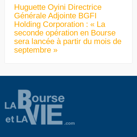
Huguette Oyini Directrice
Générale Adjointe BGFI
Holding Corporation : « La
seconde opération en Bourse
sera lancée à partir du mois de
septembre »