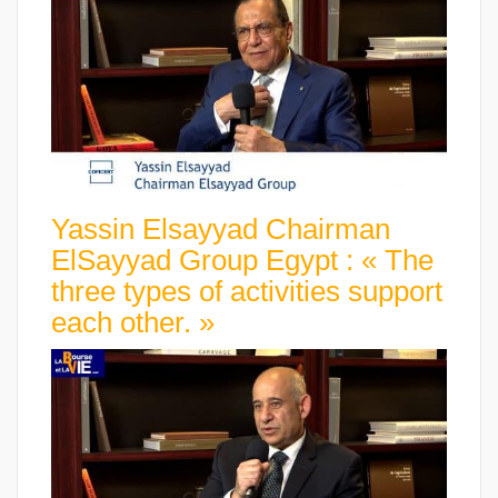
Yassin Elsayyad Chairman
ElSayyad Group Egypt : « The
three types of activities support
each other. »