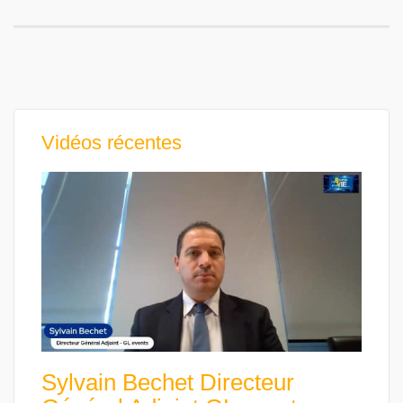
Vidéos récentes
Sylvain Bechet Directeur