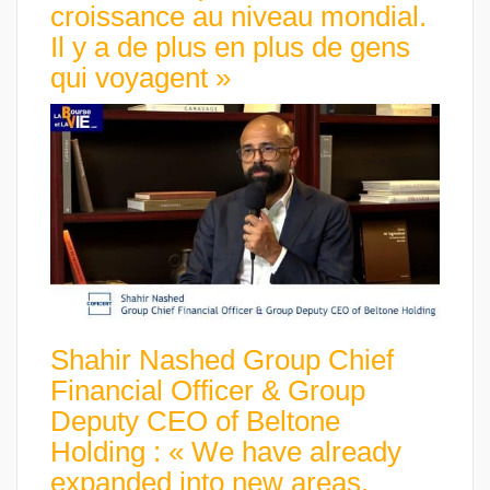
croissance au niveau mondial.
Il y a de plus en plus de gens
qui voyagent »
Shahir Nashed Group Chief
Financial Officer & Group
Deputy CEO of Beltone
Holding : « We have already
expanded into new areas,