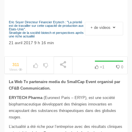
Eric Soyer Directeur Financier Erytech : "La priorité
Le séisme industriel
est de travailler sur cette capacité de production aux
+ de videos
NOW PLAYING
Etats-Unis".
Volkswagen
Stratégie de la société biotech et perspectives après
une riche actualité
21 avril 2017 9 h 16 min
311
+1
0
Views
La Web Tv partenaire media du SmallCap Event organisé par
CF&B Communication.
ERYTECH Pharma
(Euronext Paris – ERYP), est une société
biopharmaceutique développant des thérapies innovantes en
encapsulant des substances thérapeutiques dans des globules
rouges.
L’actualité a été riche pour l’entreprise avec des résultats cliniques