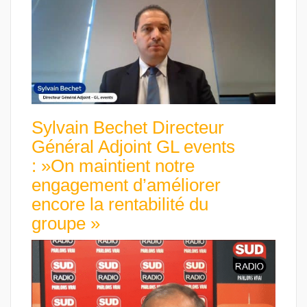
Sylvain Bechet Directeur
Général Adjoint GL events
: »On maintient notre
engagement d’améliorer
encore la rentabilité du
groupe »