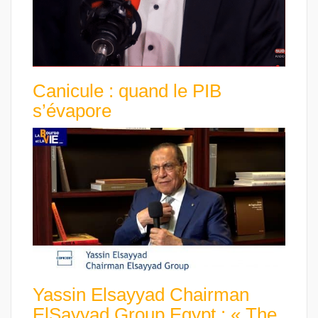
Canicule : quand le PIB
s’évapore
Yassin Elsayyad Chairman
ElSayyad Group Egypt : « The