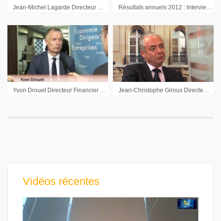
Jean-Michel Lagarde Directeur Général Adjoint Barbara Bui
Résultats annuels 2012 : Interview de Jean-Noël Drouin Pdg DL Software
Yvon Drouet Directeur Financier Synergie : « Notre priorité d’être encore plus fort en Europe où nous sommes »
Jean-Christophe Giroux Directeur Général Manitou sur les résultats semestriels 2010
Vidéos récentes