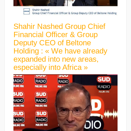
Shahir Nashed Group Chief
Financial Officer & Group
Deputy CEO of Beltone
Holding : « We have already
expanded into new areas,
especially into Africa »