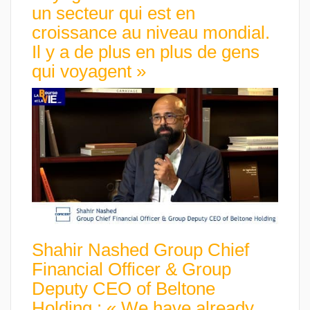
un secteur qui est en
croissance au niveau mondial.
Il y a de plus en plus de gens
qui voyagent »
Shahir Nashed Group Chief
Financial Officer & Group
Deputy CEO of Beltone
Holding : « We have already