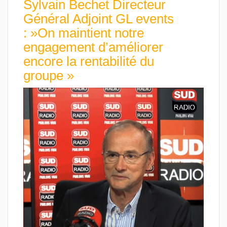
Sylvain Bechet Directeur
Général Adjoint GL events
: »On maintient notre
engagement d’améliorer
encore la rentabilité du
groupe »