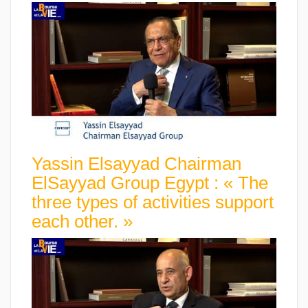
Yassin Elsayyad Chairman
ElSayyad Group Egypt : « The
three types of activities support
each other. »