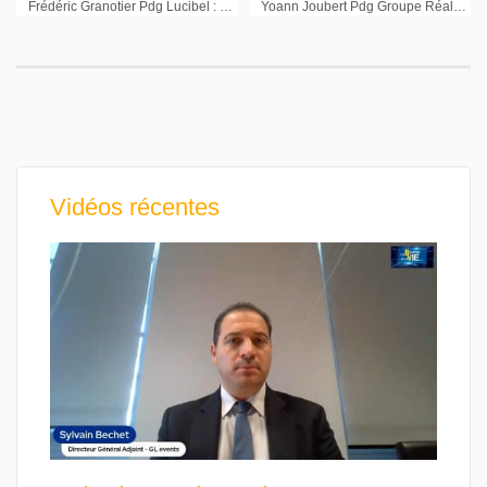
Frédéric Granotier Pdg Lucibel : « 2016 année de rentabilité pour l’EBITDA de Lucibel »
Yoann Joubert Pdg Groupe Réalités : « On se pose des questions pour de la diversification à l’international »
Vidéos récentes