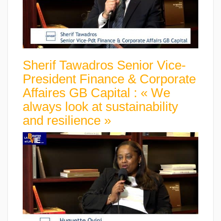
Sherif Tawadros Senior Vice-
President Finance & Corporate
Affaires GB Capital : « We
always look at sustainability
and resilience »