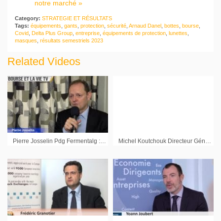
notre marché »
Category:
STRATEGIE ET RÉSULTATS
Tags:
équipements
,
gants
,
protection
,
sécurité
,
Arnaud Danel
,
bottes
,
bourse
,
Covid
,
Delta Plus Group
,
entreprise
,
équipements de protection
,
lunettes
,
masques
,
résultats semestriels 2023
Related Videos
Pierre Josselin Pdg Fermentalg : « Le marché des oméga 3 est un marché qui est en croissance »
Michel Koutchouk Directeur Général Infotel