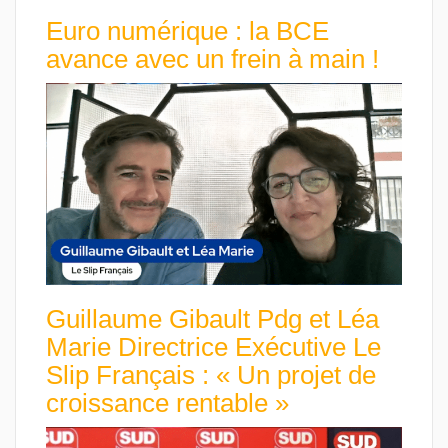
Euro numérique : la BCE
avance avec un frein à main !
Guillaume Gibault Pdg et Léa
Marie Directrice Exécutive Le
Slip Français : « Un projet de
croissance rentable »