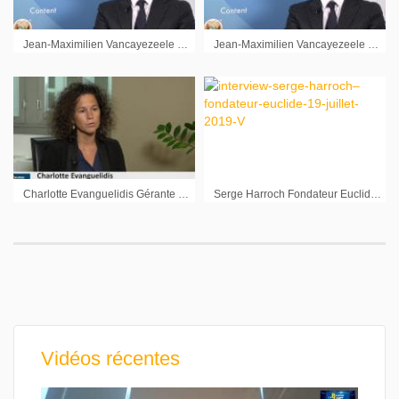
Jean-Maximilien Vancayezeele Directeur Général Groupe Crystal : « Un challenge en terme de produit et de réglementation »
Jean-Maximilien Vancayezeele Directeur Général Groupe Crystal : « Être capable d’adapter son patrimoine à un retour en France »
Charlotte Evanguelidis Gérante Turgot AM : « Le viager avec du démembrement »
Serge Harroch Fondateur Euclide Financement : « Le crédit c’est rien d’autre que de l’épargne à l’envers »
Vidéos récentes