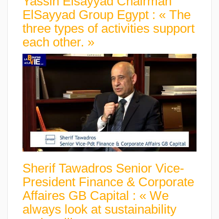
Yassin Elsayyad Chairman
ElSayyad Group Egypt : « The
three types of activities support
each other. »
Sherif Tawadros Senior Vice-
President Finance & Corporate
Affaires GB Capital : « We
always look at sustainability