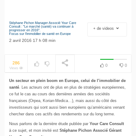
Stéphane Pichon Manager Associé Your Care
Le séisme industriel
Consult : "Le marché (santé) va continuer à
+ de videos
NOW PLAYING
progresser en 2016".
Volkswagen
Focus sur l'immobilier de santé en Europe
2 avril 2016 17 h 08 min
286
0
0
Views
Un secteur en plein boom en Europe, celui de l’immobilier de
santé
. Les acteurs ont de plus en plus de stratégies européennes,
ce fut le cas au cours des dernières années des sociétés
françaises (Orpea, Korian-Medica…), mais aussi du côté des
investisseurs qui sont aussi bien européens qu’américains venant
chercher dans ces actifs des rendements sur du long terme.
Nous parlons de la dernière étude publiée par
Your Care Consult
à ce sujet, et mon invité est
Stéphane Pichon Associé Gérant