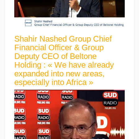
Shahir Nashed Group Chief
Financial Officer & Group
Deputy CEO of Beltone
Holding : « We have already
expanded into new areas,
especially into Africa »