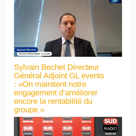
Sylvain Bechet Directeur
Général Adjoint GL events
: »On maintient notre
engagement d’améliorer
encore la rentabilité du
groupe »