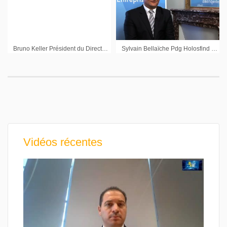
Bruno Keller Président du Directoire ANF
Sylvain Bellaïche Pdg Holosfind : « Il y a un marché qui est là, il faut savoir le prendre »
Vidéos récentes