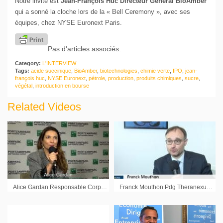
Notre invité est
Jean-François Huc Directeur Général BioAmber
qui a sonné la cloche lors de la « Bell Ceremony », avec ses
équipes, chez NYSE Euronext Paris.
Pas d'articles associés.
Category:
L'INTERVIEW
Tags:
acide succinique
,
BioAmber
,
biotechnologies
,
chimie verte
,
IPO
,
jean-
françois huc
,
NYSE Euronext
,
pétrole
,
production
,
produits chimiques
,
sucre
,
végétal
,
introduction en bourse
Related Videos
Alice Gardan Responsable Corporate Access & Edition Portzamparc : Une fréquentation en hausse »
Franck Mouthon Pdg Theranexus : « Nous voulons développer le portefeuille de produits »