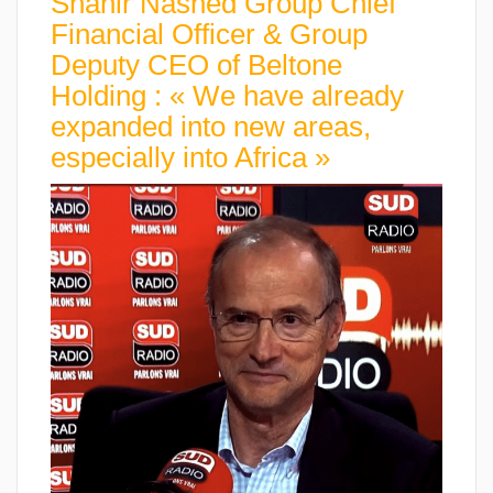
Shahir Nashed Group Chief
Financial Officer & Group
Deputy CEO of Beltone
Holding : « We have already
expanded into new areas,
especially into Africa »