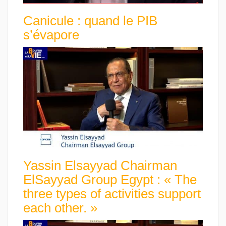
Canicule : quand le PIB
s’évapore
Yassin Elsayyad Chairman
ElSayyad Group Egypt : « The
three types of activities support
each other. »