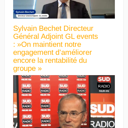
Sylvain Bechet Directeur
Général Adjoint GL events
: »On maintient notre
engagement d’améliorer
encore la rentabilité du
groupe »