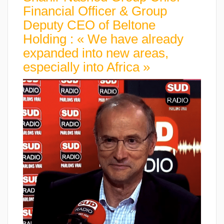
Financial Officer & Group
Deputy CEO of Beltone
Holding : « We have already
expanded into new areas,
especially into Africa »