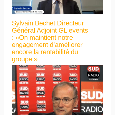
Sylvain Bechet Directeur
Général Adjoint GL events
: »On maintient notre
engagement d’améliorer
encore la rentabilité du
groupe »