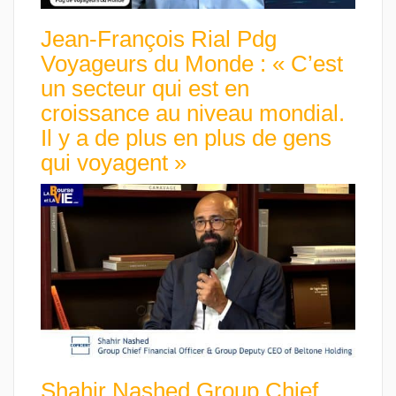
Jean-François Rial Pdg
Voyageurs du Monde : « C’est
un secteur qui est en
croissance au niveau mondial.
Il y a de plus en plus de gens
qui voyagent »
Shahir Nashed Group Chief