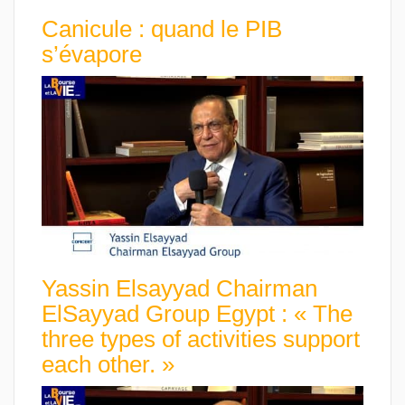
Canicule : quand le PIB
s’évapore
Yassin Elsayyad Chairman
ElSayyad Group Egypt : « The
three types of activities support
each other. »