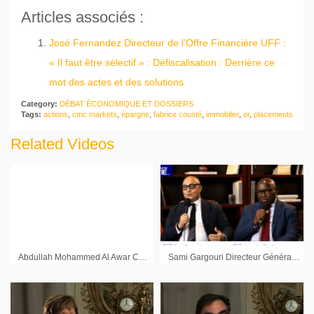
Articles associés :
José Fernandez Directeur de l’Offre Financière UFF :
« Il faut être sélectif » : Défiscalisation : Derrière ce
mot des actes et des solutions
Category:
DÉBAT ÉCONOMIQUE ET DOSSIERS
Tags:
actions
,
cmc markets
,
épargne
,
fabrice cousté
,
immobilier
,
or
,
placements
Related Videos
Abdullah Mohammed Al Awar Ceo Dubaï International Financial Center
Sami Gargouri Directeur Général BSIC Sénégal et Mamadou Diouf Direction Générale Groupe BSIC : « Il y a un projet d’extension du réseau en Afrique centrale et de l’Est »