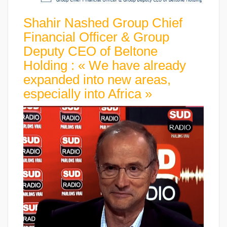
Shahir Nashed Group Chief
Financial Officer & Group
Deputy CEO of Beltone
Holding : « We have already
expanded into new areas,
especially into Africa »