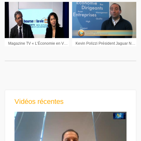
Magazine TV « L’Économie en VO » : Débat économique avec Maryse Aulagnon (Groupe Affine) et Pascal Imbert (Solucom) : 2ème partie
Kevin Polizzi Président Jaguar Network : « On veut aller vers 100 millions d’euros de chiffre d’affaires en France »
Vidéos récentes