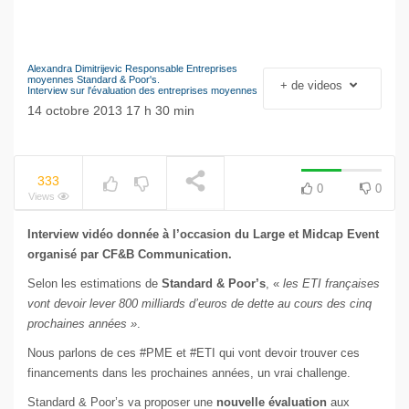
Alexandra Dimitrijevic Responsable Entreprises
NOW PLAYING
Le séisme industriel
moyennes Standard & Poor's.
+ de videos
Interview sur l'évaluation des entreprises moyennes
Volkswagen
14 octobre 2013 17 h 30 min
333
0
0
Views
Interview vidéo donnée à l’occasion du Large et Midcap Event
organisé par CF&B Communication.
Selon les estimations de
Standard & Poor’s
, «
les ETI françaises
vont devoir lever 800 milliards d’euros de dette au cours des cinq
prochaines années »
.
Nous parlons de ces #PME et #ETI qui vont devoir trouver ces
financements dans les prochaines années, un vrai challenge.
Standard & Poor’s va proposer une
nouvelle évaluation
aux