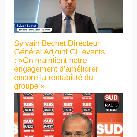
Sylvain Bechet Directeur
Général Adjoint GL events
: »On maintient notre
engagement d’améliorer
encore la rentabilité du
groupe »