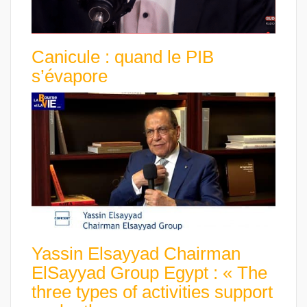
Canicule : quand le PIB
s’évapore
Yassin Elsayyad Chairman
ElSayyad Group Egypt : « The
three types of activities support