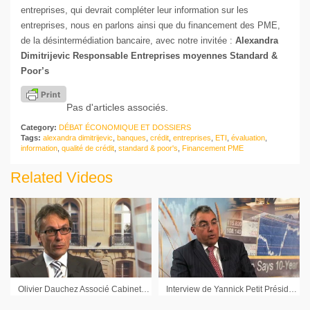
entreprises, qui devrait compléter leur information sur les
entreprises, nous en parlons ainsi que du financement des PME,
de la désintermédiation bancaire, avec notre invitée :
Alexandra
Dimitrijevic Responsable Entreprises moyennes Standard &
Poor’s
Pas d'articles associés.
Category:
DÉBAT ÉCONOMIQUE ET DOSSIERS
Tags:
alexandra dimitrijevic
,
banques
,
crédit
,
entreprises
,
ETI
,
évaluation
,
information
,
qualité de crédit
,
standard & poor's
,
Financement PME
Related Videos
Olivier Dauchez Associé Cabinet Gide Loyrette Nouel
Interview de Yannick Petit Président Allegra Finance