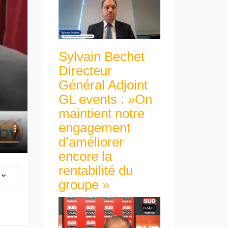
Sylvain Bechet
Directeur
Général Adjoint
GL events : »On
maintient notre
engagement
d’améliorer
encore la
rentabilité du
groupe »
 Group Chief
er & Group
 Beltone
Guillaume Gibault 
 have already
Marie Directrice Ex
 new areas,
Euro numérique : la BCE
Slip Français : « Un
Africa »
avance avec un frein à main !
croissance rentable