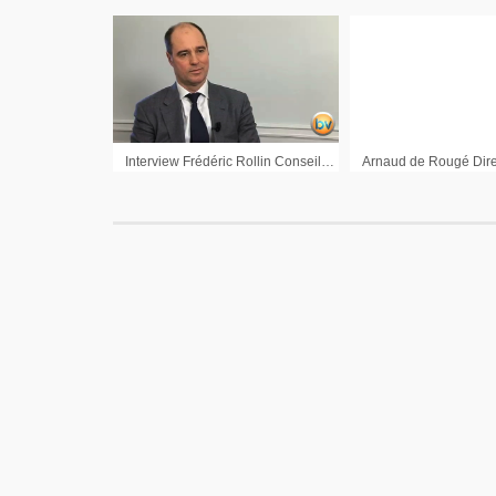
Interview Frédéric Rollin Conseiller en stratégie d’investissement Pictet AM