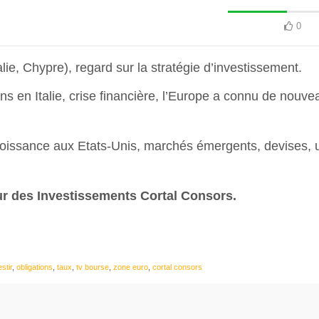
0
lie, Chypre), regard sur la stratégie d’investissement.
s en Italie, crise financière, l’Europe a connu de nouve
oissance aux Etats-Unis, marchés émergents, devises, 
r des Investissements Cortal Consors.
stir
,
obligations
,
taux
,
tv bourse
,
zone euro
,
cortal consors