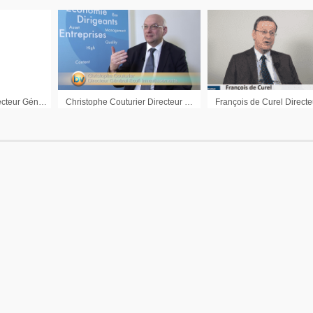
Arnaud de Rougé Directeur Général Délégué Marignan Gestion : Interview du 18 avril 2011
Christophe Couturier Directeur Général Ecofi Investissements : « La tendance reste à la hausse des marchés actions »