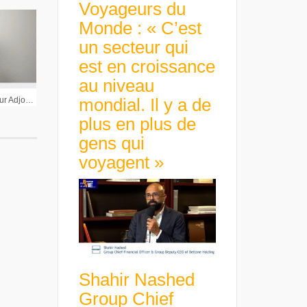
Voyageurs du
Monde : « C’est
un secteur qui
est en croissance
au niveau
mondial. Il y a de
François de Curel Directeur Adjoint Allocation d’Actifs Edmond de Rothschild AM : « Ce qui tient c’est la consommation »
plus en plus de
gens qui
voyagent »
Shahir Nashed
Group Chief