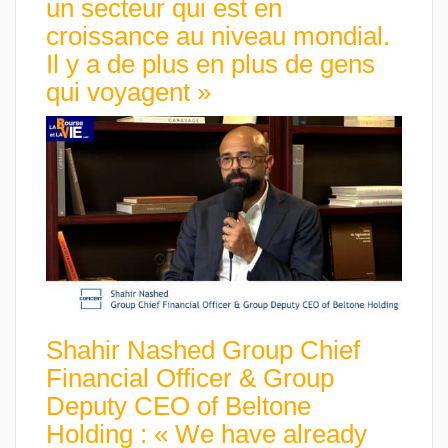
un secteur qui est en
croissance au niveau mondial.
Il y a de plus en plus de gens
qui voyagent »
Shahir Nashed Group Chief
Financial Officer & Group
Deputy CEO of Beltone
Holding : « We have already