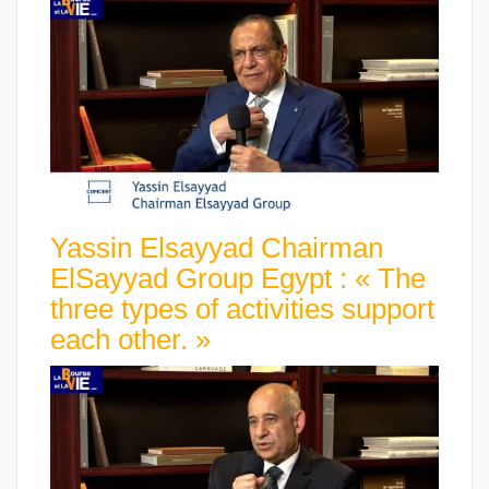
Yassin Elsayyad Chairman
ElSayyad Group Egypt : « The
three types of activities support
each other. »