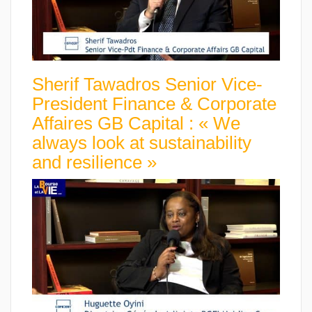
Sherif Tawadros Senior Vice-
President Finance & Corporate
Affaires GB Capital : « We
always look at sustainability
and resilience »