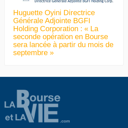
Huguette Oyini Directrice
Générale Adjointe BGFI
Holding Corporation : « La
seconde opération en Bourse
sera lancée à partir du mois de
septembre »