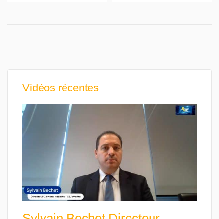
Vidéos récentes
Sylvain Bechet Directeur