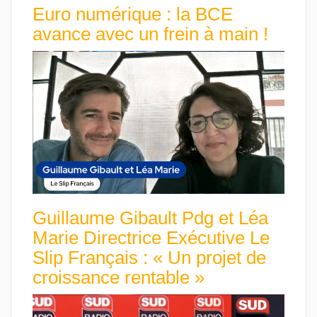
Euro numérique : la BCE
avance avec un frein à main !
Guillaume Gibault Pdg et Léa
Marie Directrice Exécutive Le
Slip Français : « Un projet de
croissance rentable »