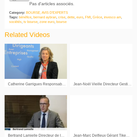
Pas d'articles associés.
Category:
BOURSE, AVIS D'EXPERTS
Tags:
bénéfice
,
bernard aybran
,
crise
,
dette
,
euro
,
FMI
,
Grèce
,
invesco am
,
sociétés
,
tv bourse
,
zone euro
,
bourse
Related Videos
Catherine Garrigues Responsable Gestion Actions Europe Allianz GI Paris : « Le dividende reste un thème important »
Jean-Noël Vieille Directeur Gestion KBL Richelieu Gestion
Bertrand Lamielle Directeur de la Gestion B*Capital : « En Europe, on reste avec des taux très faibles »
Jean-Marc Delfieux Gérant Tikehau Investment Management