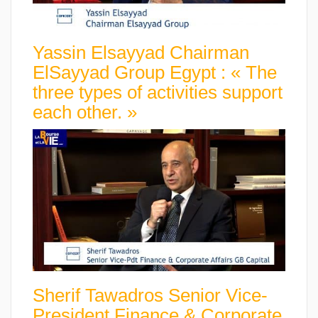
Yassin Elsayyad Chairman
ElSayyad Group Egypt : « The
three types of activities support
each other. »
Sherif Tawadros Senior Vice-
President Finance & Corporate