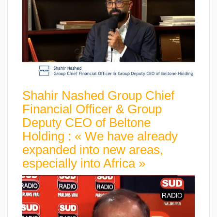
Shahir Nashed Group Chief
Financial Officer & Group
Deputy CEO of Beltone
Holding : « We have already
expanded into new areas,
especially into Africa »