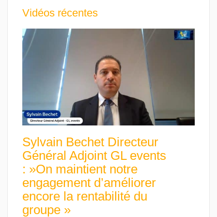
Vidéos récentes
Sylvain Bechet Directeur
Général Adjoint GL events
: »On maintient notre
engagement d’améliorer
encore la rentabilité du
groupe »