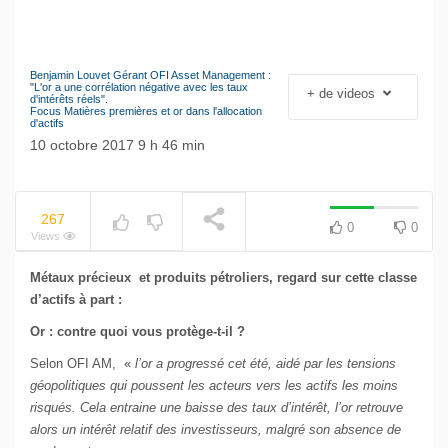
Benjamin Louvet Gérant OFI Asset Management :
Le séisme industriel
"L'or a une corrélation négative avec les taux
+ de videos
NOW PLAYING
d'intérêts réels".
Volkswagen
Focus Matières premières et or dans l'allocation
d'actifs
10 octobre 2017 9 h 46 min
267
0
0
Views
Métaux précieux et produits pétroliers, regard sur cette classe
d’actifs à part :
Or : contre quoi vous protège-t-il ?
Selon OFI AM, «
l’or a progressé cet été, aidé par les tensions
géopolitiques qui poussent les acteurs vers les actifs les moins
risqués. Cela entraine une baisse des taux d’intérêt, l’or retrouve
alors un intérêt relatif des investisseurs, malgré son absence de