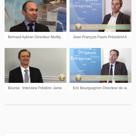
Bernard Aybran Directeur Multigestion Invesco AM : Interview du 25 novembre 2011
Jean-François Faure Président Aucoffre.com : « L’or n’est pas réservé à une élite »
Bourse : Interview Frédéric Jamet Directeur des Investissements State Street
Eric Bourguignon Directeur de la Gestion Taux et Crédit Swiss Life Asset Managers : « Une situation aberrante sur les taux »