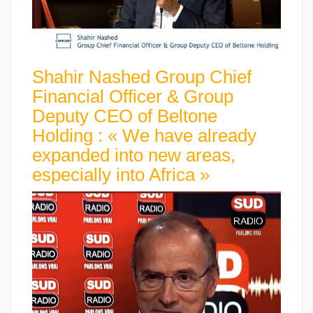
Shahir Nashed Group Chief
Financial Officer & Group
Deputy CEO of Beltone
Holding : « We have already
expanded into new areas,
especially into Africa »