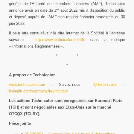
général de l’Autorité des marchés financiers (AMF), Technicolor
er
annonce avoir en date du 1
août 2022 mis à disposition du public
et déposé auprès de l’AMF son rapport financier semestriel au 30
juin 2022.
Il peut être consulté sur le site Internet de la Société à l’adresse
suivante :
http://www.technicolor.com/fr/
dans la rubrique
« Informations Règlementées ».
* *
*
A propos de Technicolor
www.technicolor.com
– Suivez-nous :
@Technicolor
–
linkedin.com/
company
/technicolor
Les actions Technicolor sont enregistrées sur Euronext Paris
(TCH) et sont négociables aux Etats-Unis sur le marché
OTCQX (TCLRY).
Pièce jointe