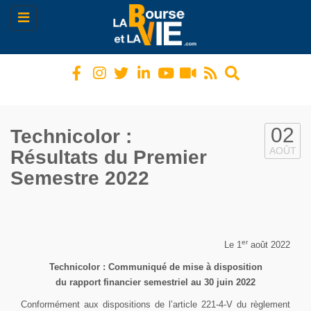
Toggle
navigation
02
Technicolor :
AOÛT
Résultats du Premier
Semestre 2022
er
Le 1
août 2022
Technicolor :
Communiqué de m
ise à disposition
du rapport financier semestriel
au
30 juin
20
2
2
Conformément aux dispositions de l’article 221-4-V du règlement