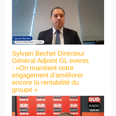
Sylvain Bechet Directeur
Général Adjoint GL events
: »On maintient notre
engagement d’améliorer
encore la rentabilité du
groupe »