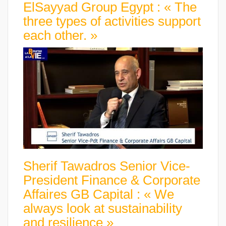
ElSayyad Group Egypt : « The
three types of activities support
each other. »
Sherif Tawadros Senior Vice-
President Finance & Corporate
Affaires GB Capital : « We
always look at sustainability
and resilience »