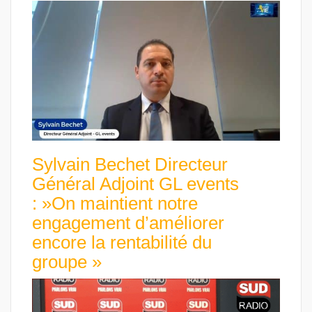
Sylvain Bechet Directeur
Général Adjoint GL events
: »On maintient notre
engagement d’améliorer
encore la rentabilité du
groupe »