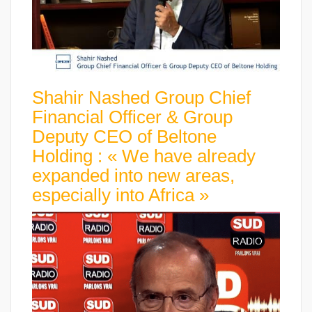
Shahir Nashed Group Chief
Financial Officer & Group
Deputy CEO of Beltone
Holding : « We have already
expanded into new areas,
especially into Africa »