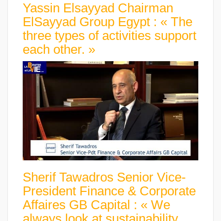
Yassin Elsayyad Chairman
ElSayyad Group Egypt : « The
three types of activities support
each other. »
Sherif Tawadros Senior Vice-
President Finance & Corporate
Affaires GB Capital : « We
always look at sustainability