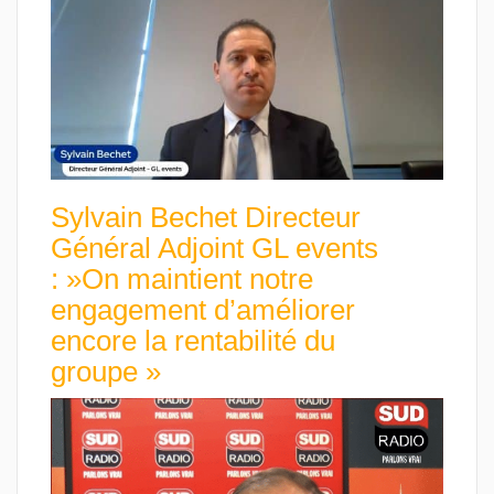
Sylvain Bechet Directeur
Général Adjoint GL events
: »On maintient notre
engagement d’améliorer
encore la rentabilité du
groupe »