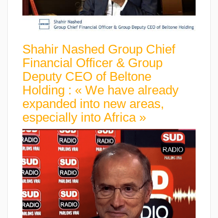
Shahir Nashed Group Chief
Financial Officer & Group
Deputy CEO of Beltone
Holding : « We have already
expanded into new areas,
especially into Africa »