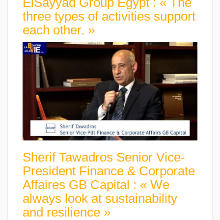
ElSayyad Group Egypt : « The
three types of activities support
each other. »
Sherif Tawadros Senior Vice-
President Finance & Corporate
Affaires GB Capital : « We
always look at sustainability
and resilience »