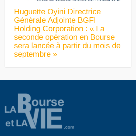
Huguette Oyini Directrice
Générale Adjointe BGFI
Holding Corporation : « La
seconde opération en Bourse
sera lancée à partir du mois de
septembre »