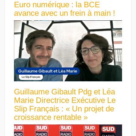
Euro numérique : la BCE
avance avec un frein à main !
Guillaume Gibault Pdg et Léa
Marie Directrice Exécutive Le
Slip Français : « Un projet de
croissance rentable »