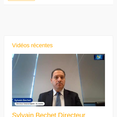
Vidéos récentes
Sylvain Bechet Directeur