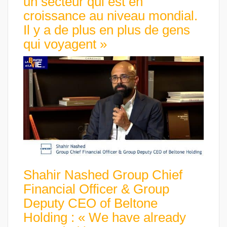
un secteur qui est en
croissance au niveau mondial.
Il y a de plus en plus de gens
qui voyagent »
Shahir Nashed Group Chief
Financial Officer & Group
Deputy CEO of Beltone
Holding : « We have already