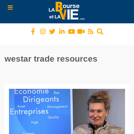
Toggle
navigation
westar trade resources