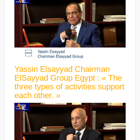
Yassin Elsayyad Chairman
ElSayyad Group Egypt : « The
three types of activities support
each other. »