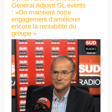
Général Adjoint GL events
: »On maintient notre
engagement d’améliorer
encore la rentabilité du
groupe »