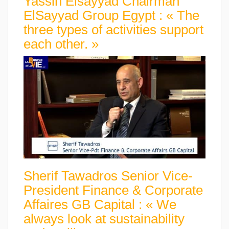
Yassin Elsayyad Chairman
ElSayyad Group Egypt : « The
three types of activities support
each other. »
Sherif Tawadros Senior Vice-
President Finance & Corporate
Affaires GB Capital : « We
always look at sustainability