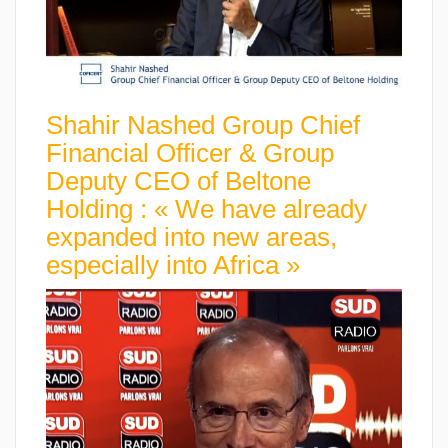
Shahir Nashed Group Chief
Financial Officer & Group
Deputy CEO of Beltone
Holding : « We have already
expanded into new areas,
especially into Africa »