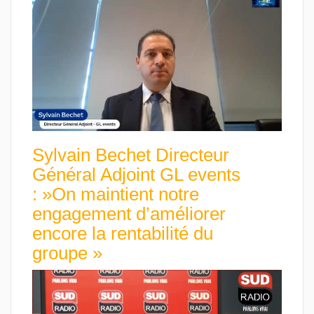
Sylvain Bechet Directeur
Général Adjoint GL events
: »On maintient notre
engagement d’améliorer
encore la rentabilité du
groupe »