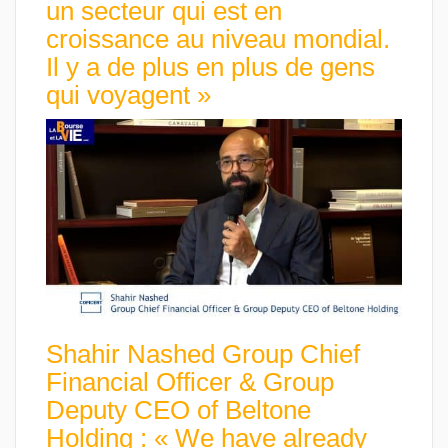
un secteur qui est en
croissance au niveau mondial.
Il y a de plus en plus de gens
qui voyagent »
Shahir Nashed Group Chief
Financial Officer & Group
Deputy CEO of Beltone
Holding : « We have already