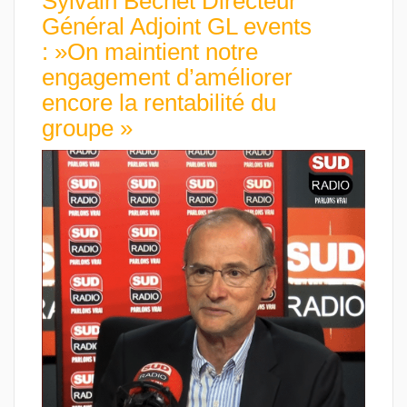
Sylvain Bechet Directeur
Général Adjoint GL events
: »On maintient notre
engagement d’améliorer
encore la rentabilité du
groupe »