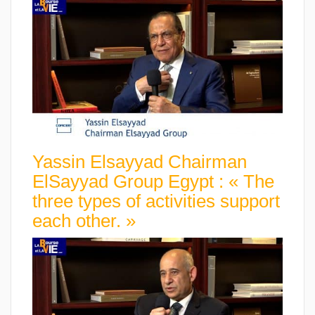
Yassin Elsayyad Chairman
ElSayyad Group Egypt : « The
three types of activities support
each other. »