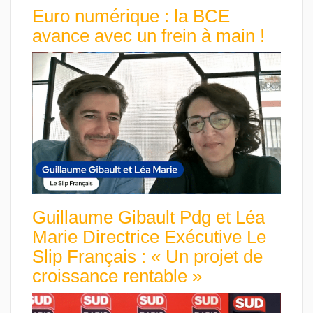
Euro numérique : la BCE
avance avec un frein à main !
Guillaume Gibault Pdg et Léa
Marie Directrice Exécutive Le
Slip Français : « Un projet de
croissance rentable »