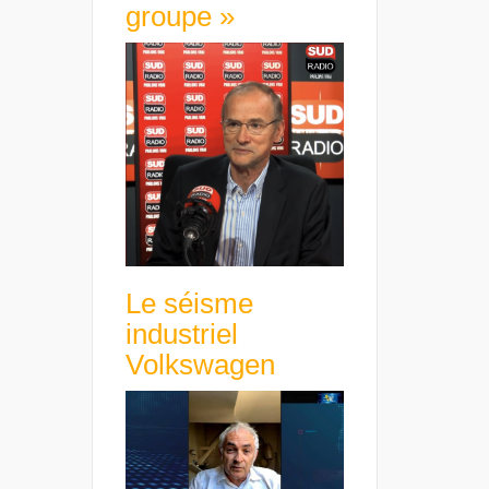
groupe »
Le séisme
industriel
Volkswagen