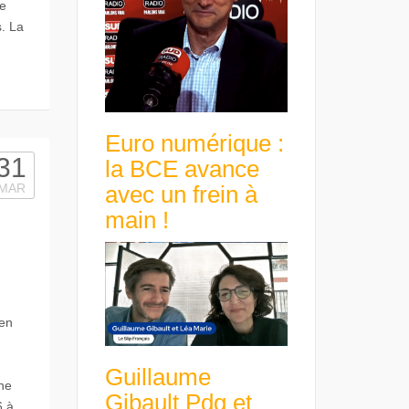
de
s. La
Euro numérique :
31
la BCE avance
avec un frein à
MAR
main !
 en
Guillaume
ne
Gibault Pdg et
6 à