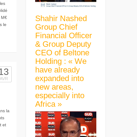
les
lidé
Shahir Nashed
3 M€
s le
Group Chief
Financial Officer
& Group Deputy
CEO of Beltone
Holding : « We
have already
13
expanded into
AVR
new areas,
especially into
Africa »
ns la
nts
t et