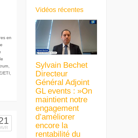
Vidéos récentes
res en
le
e
de
Sylvain Bechet
trum,
Directeur
E/ETI,
Général Adjoint
GL events : »On
maintient notre
engagement
d’améliorer
21
encore la
AVR
rentabilité du