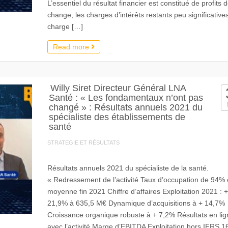
L’essentiel du résultat financier est constitué de profits 
change, les charges d’intérêts restants peu significative
charge […]
Read more
Willy Siret Directeur Général LNA
Santé : « Les fondamentaux n’ont pas
changé » : Résultats annuels 2021 du
spécialiste des établissements de
santé
STRATEGIE ET RÉSULTATS
Résultats annuels 2021 du spécialiste de la santé.
« Redressement de l’activité Taux d’occupation de 94%
moyenne fin 2021 Chiffre d’affaires Exploitation 2021 : +
21,9% à 635,5 M€ Dynamique d’acquisitions à + 14,7%
Croissance organique robuste à + 7,2% Résultats en lig
avec l’activité Marge d’EBITDA Exploitation hors IFRS 1