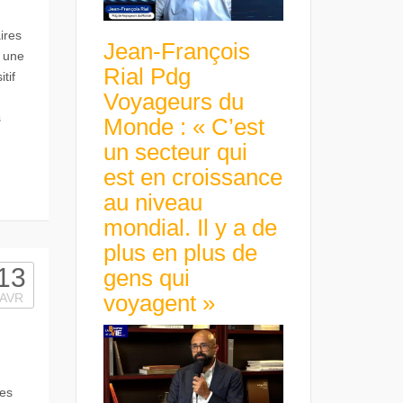
ires
Jean-François
 une
Rial Pdg
tif
Voyageurs du
s
Monde : « C’est
un secteur qui
est en croissance
au niveau
mondial. Il y a de
plus en plus de
13
gens qui
voyagent »
AVR
des