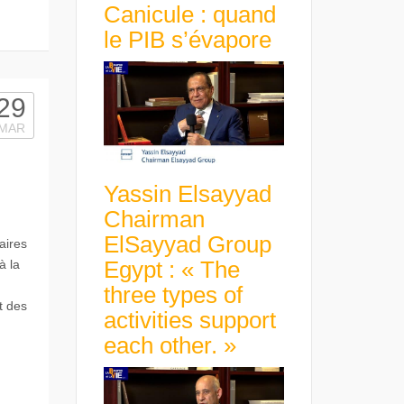
Canicule : quand
le PIB s’évapore
29
MAR
Yassin Elsayyad
Chairman
ElSayyad Group
aires
Egypt : « The
à la
three types of
t des
activities support
each other. »