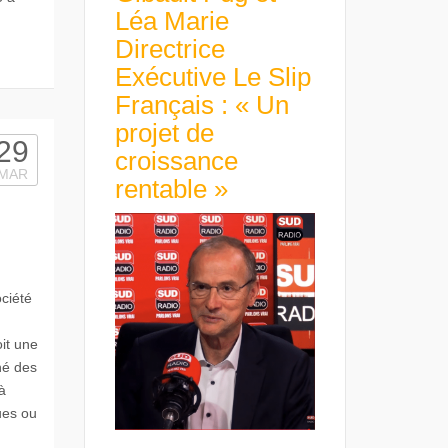
Léa Marie
Directrice
Exécutive Le Slip
Français : « Un
projet de
29
croissance
MAR
rentable »
ciété
it une
hé des
à
ues ou