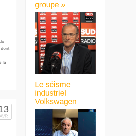
groupe »
de
 dont
 la
Le séisme
industriel
Volkswagen
13
AVR