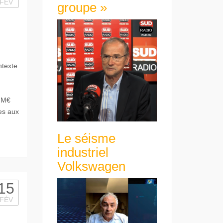
FÉV
groupe »
ntexte
8 M€
es aux
Le séisme
industriel
Volkswagen
15
FÉV