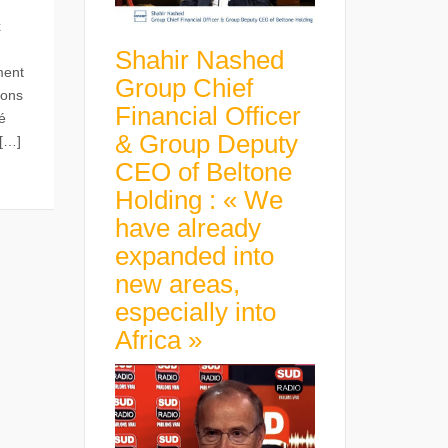
x
Shahir Nashed
ment
Group Chief
ions
Financial Officer
é
& Group Deputy
 […]
CEO of Beltone
Holding : « We
have already
expanded into
new areas,
especially into
Africa »