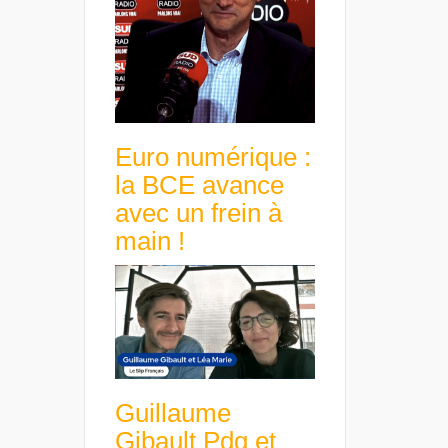
Euro numérique :
la BCE avance
avec un frein à
main !
Guillaume
Gibault Pdg et