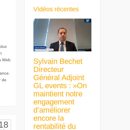
Vidéos récentes
plus
n
Sylvain Bechet
la Web
Directeur
rance.
Général Adjoint
r de
GL events : »On
maintient notre
engagement
d’améliorer
encore la
18
rentabilité du