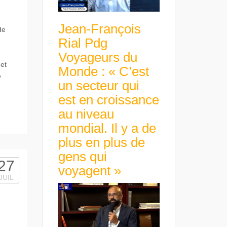
Jean-François
de
Rial Pdg
Voyageurs du
et
Monde : « C’est
e
un secteur qui
est en croissance
au niveau
mondial. Il y a de
plus en plus de
gens qui
27
voyagent »
JUIL