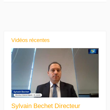
Vidéos récentes
Sylvain Bechet Directeur