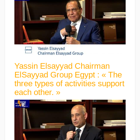
Yassin Elsayyad Chairman
ElSayyad Group Egypt : « The
three types of activities support
each other. »