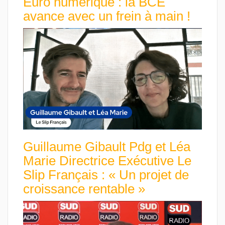
Euro numérique : la BCE
avance avec un frein à main !
Guillaume Gibault Pdg et Léa
Marie Directrice Exécutive Le
Slip Français : « Un projet de
croissance rentable »