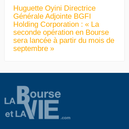
Huguette Oyini Directrice
Générale Adjointe BGFI
Holding Corporation : « La
seconde opération en Bourse
sera lancée à partir du mois de
septembre »